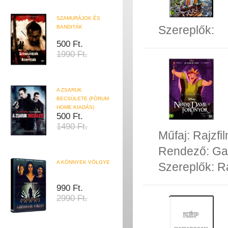
SZAMURÁJOK ÉS
Szereplők:
BANDITÁK
500 Ft.
1990 Ft.
A ZSARUK
BECSÜLETE (FÓRUM
HOME KIADÁS)
500 Ft.
1490 Ft.
Műfaj:
Rajzfi
Rendező:
Ga
A KÖNNYEK VÖLGYE
Szereplők:
R
990 Ft.
2990 Ft.