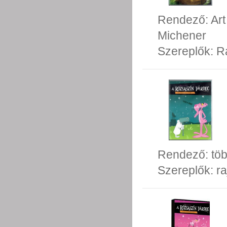
Rendező:
Ar
Michener
Szereplők:
R
Rendező:
tö
Szereplők:
ra