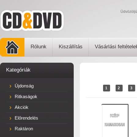
Üdvözölj
Rólunk
Kiszállítás
Vásárlási feltétele
Kategóriák
Újdonság
1
2
3
Ritkaságok
Akciók
Előrendelés
Raktáron