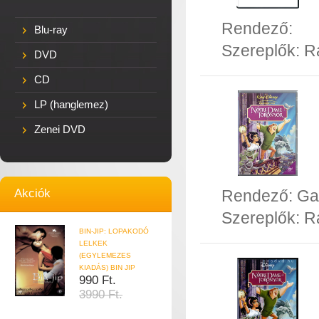
Rendező:
Blu-ray
Szereplők:
R
DVD
CD
LP (hanglemez)
Zenei DVD
Akciók
Rendező:
Ga
Szereplők:
R
BIN-JIP: LOPAKODÓ
LELKEK
(EGYLEMEZES
KIADÁS) BIN JIP
990 Ft.
3990 Ft.