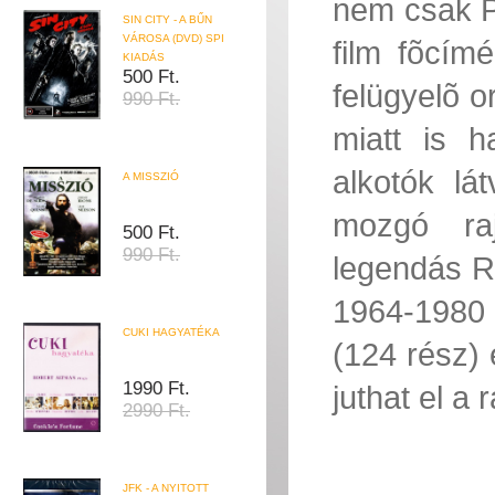
nem csak Pe
SIN CITY - A BŰN
VÁROSA (DVD) SPI
film fõcímé
KIADÁS
500 Ft.
felügyelõ o
990 Ft.
miatt is h
alkotók lá
A MISSZIÓ
mozgó raj
500 Ft.
990 Ft.
legendás R
1964-1980 
CUKI HAGYATÉKA
(124 rész)
1990 Ft.
juthat el a
2990 Ft.
JFK - A NYITOTT