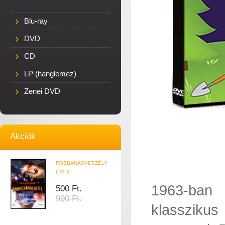
Blu-ray
DVD
CD
LP (hanglemez)
Zenei DVD
Akciók
ROBBANÁSVESZÉLY
(DVD)
1963-ban 
500 Ft.
990 Ft.
klasszikus