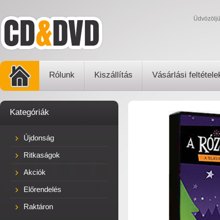
Üdvözölj
Rólunk
Kiszállítás
Vásárlási feltétele
Kategóriák
Újdonság
Ritkaságok
Akciók
Előrendelés
Raktáron