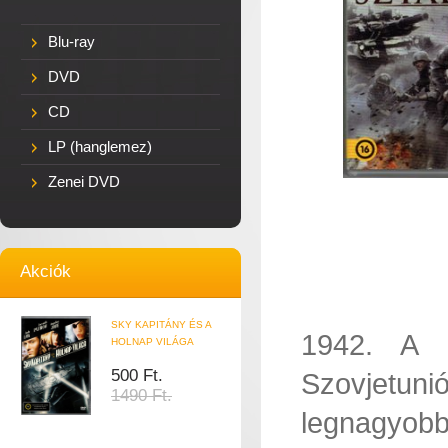
Blu-ray
DVD
CD
LP (hanglemez)
Zenei DVD
Akciók
SKY KAPITÁNY ÉS A
1942. A h
HOLNAP VILÁGA
500 Ft.
Szovjetun
1490 Ft.
legnagyo