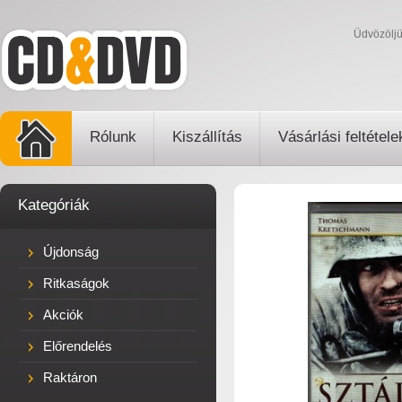
Üdvözölj
Rólunk
Kiszállítás
Vásárlási feltétele
Kategóriák
Újdonság
Ritkaságok
Akciók
Előrendelés
Raktáron