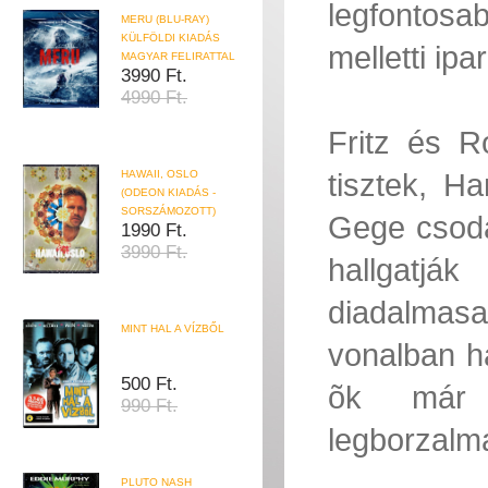
legfontos
MERU (BLU-RAY)
KÜLFÖLDI KIADÁS
melletti ip
MAGYAR FELIRATTAL
3990 Ft.
4990 Ft.
Fritz és R
tisztek, H
HAWAII, OSLO
(ODEON KIADÁS -
SORSZÁMOZOTT)
Gege csodá
1990 Ft.
3990 Ft.
hallgatjá
diadalmasa
MINT HAL A VÍZBŐL
vonalban h
500 Ft.
õk már t
990 Ft.
legborzalma
PLUTO NASH