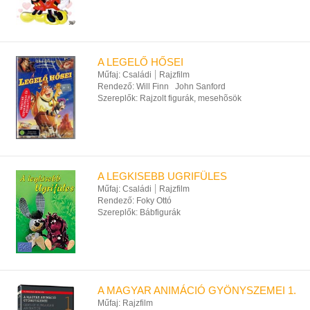
A LEGELŐ HŐSEI
Műfaj:
Családi
Rajzfilm
Rendező:
Will Finn
John Sanford
Szereplők:
Rajzolt figurák, mesehõsök
A LEGKISEBB UGRIFÜLES
Műfaj:
Családi
Rajzfilm
Rendező:
Foky Ottó
Szereplők:
Bábfigurák
A MAGYAR ANIMÁCIÓ GYÖNYSZEMEI 1.
Műfaj:
Rajzfilm