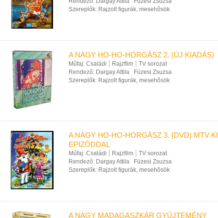
Rendező:
Dargay Attila
Füzesi Zsuzsa
Szereplők:
Rajzolt figurák, mesehõsök
A NAGY HO-HO-HORGÁSZ 2. (ÚJ KIADÁS)
Műfaj:
Családi
Rajzfilm
TV sorozat
Rendező:
Dargay Attila
Füzesi Zsuzsa
Szereplők:
Rajzolt figurák, mesehõsök
A NAGY HO-HO-HORGÁSZ 3. (DVD) MTV K
EPIZÓDDAL
Műfaj:
Családi
Rajzfilm
TV sorozat
Rendező:
Dargay Attila
Füzesi Zsuzsa
Szereplők:
Rajzolt figurák, mesehõsök
A NAGY MADAGASZKÁR GYŰJTEMÉNY