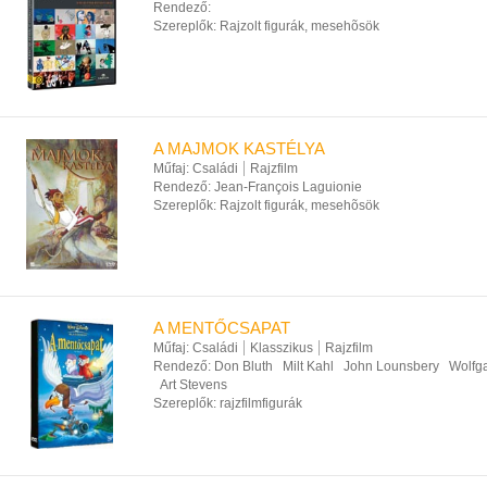
Rendező:
Szereplők:
Rajzolt figurák, mesehõsök
A MAJMOK KASTÉLYA
Műfaj:
Családi
Rajzfilm
Rendező:
Jean-François Laguionie
Szereplők:
Rajzolt figurák, mesehõsök
A MENTŐCSAPAT
Műfaj:
Családi
Klasszikus
Rajzfilm
Rendező:
Don Bluth
Milt Kahl
John Lounsbery
Wolfg
Art Stevens
Szereplők:
rajzfilmfigurák