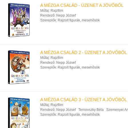
A MÉZGA CSALÁD - ÜZENET A JÖVŐBŐL
Műfaj:
Rajzfilm
Rendező:
Nepp József
Szereplők:
Rajzolt figurák, mesehõsök
A MÉZGA CSALÁD 2 - ÜZENET A JÖVŐBŐL
Műfaj:
Rajzfilm
Rendező:
Nepp József
Szereplők:
Rajzolt figurák, mesehõsök
A MÉZGA CSALÁD 3 - ÜZENET A JÖVŐBŐL
Műfaj:
Rajzfilm
Rendező:
Nepp József
Ternovszky Béla
Szemenyei A
Szereplők:
Rajzolt figurák, mesehõsök