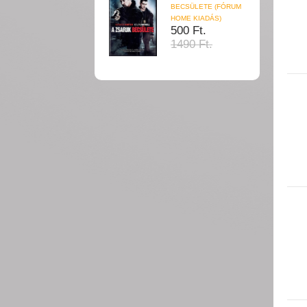
BECSÜLETE (FÓRUM
HOME KIADÁS)
500 Ft.
1490 Ft.