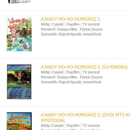
A NAGY HO-HO-HORGÁSZ 1.
Műfaj:
Családi
Rajzfilm
TV sorozat
Rendező:
Dargay Attila
Füzesi Zsuzsa
Szereplők:
Rajzolt figurák, mesehõsök
A NAGY HO-HO-HORGÁSZ 1. (ÚJ KIADÁS)
Műfaj:
Családi
Rajzfilm
TV sorozat
Rendező:
Dargay Attila
Füzesi Zsuzsa
Szereplők:
Rajzolt figurák, mesehõsök
A NAGY HO-HO-HORGÁSZ 2. (DVD) MTV K
EPIZÓDDAL
Műfaj:
Családi
Rajzfilm
TV sorozat