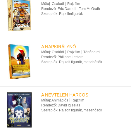
Műfaj:
Családi
Rajzfilm
Rendező:
Eric Darnell
Tom McGrath
Szereplők:
Rajzfilmfigurák
A NAPKIRÁLYNŐ
Műfaj:
Családi
Rajzfilm
Történelmi
Rendező:
Philippe Leclerc
Szereplők:
Rajzolt figurák, mesehõsök
A NÉVTELEN HARCOS
Műfaj:
Animációs
Rajzfilm
Rendező:
David Iglesias
Szereplők:
Rajzolt figurák, mesehõsök