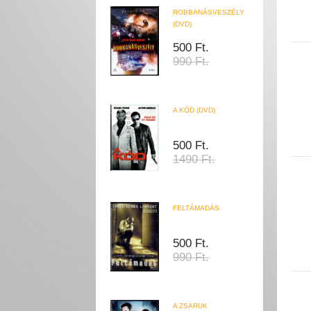
ROBBANÁSVESZÉLY
(DVD)
500 Ft.
990 Ft.
A KÓD (DVD)
500 Ft.
1490 Ft.
FELTÁMADÁS
500 Ft.
990 Ft.
A ZSARUK