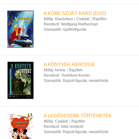
A KŐBE SZÚRT KARD (DVD)
Műfaj:
Klasszikus
Családi
Rajzfilm
Rendező:
Wolfgang Reitherman
Szereplők:
rajzfilmfigurák
A KÖNYVEK HERCEGE
Műfaj:
Anime
Rajzfilm
Rendező:
Yoshifumi Kondo
Szereplők:
Rajzolt figurák, mesehõsök
A LEGÉDESEBB TÖRTÉNETEK
Műfaj:
Családi
Rajzfilm
Rendező:
több rendezõ
Szereplők:
Rajzolt figurák, mesehõsök