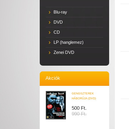
Blu-ray
DVD
CD
LP (hanglemez)
Zenei DVD
Akciók
GENGSZTEREK
HÁBORÚJA (DVD)
500 Ft.
990 Ft.