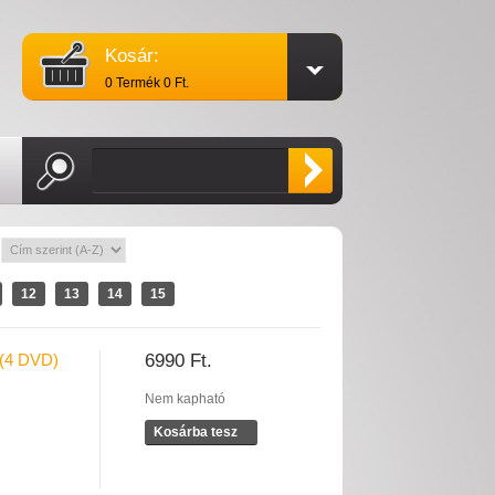
Kosár:
0 Termék 0 Ft.
:
12
13
14
15
(4 DVD)
6990 Ft.
Nem kapható
Kosárba tesz