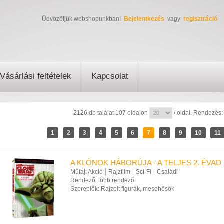
Üdvözöljük webshopunkban!
Bejelentkezés
vagy
regisztráció
Vásárlási feltételek
Kapcsolat
2126 db találat 107 oldalon
/ oldal. Rendezés
1
2
3
4
5
6
7
8
9
10
11
A KLÓNOK HÁBORÚJA - A TELJES 2. ÉVAD 
Műfaj:
Akció
Rajzfilm
Sci-Fi
Családi
Rendező:
több rendezõ
Szereplők:
Rajzolt figurák, mesehõsök