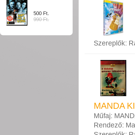
500 Ft.
990 Ft.
Szereplők:
R
MANDA K
Műfaj:
MAND
Rendező:
Ma
Szereplők:
R