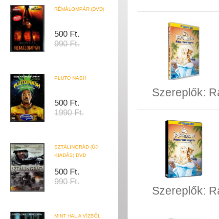
RÉMÁLOMPÁR (DVD)
500 Ft.
990 Ft.
PLUTO NASH
Szereplők:
R
500 Ft.
1990 Ft.
SZTÁLINGRÁD (ÚJ
KIADÁS) DVD
500 Ft.
990 Ft.
Szereplők:
R
MINT HAL A VÍZBŐL