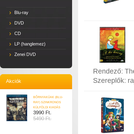
Blu-ray
DVD
CD
LP (hanglemez)
Zenei DVD
Rendező:
Th
Szereplők:
ra
Akciók
BŐRNYAKÚAK (BLU-
RAY) SZINKRONOS
KÜLFÖLDI KIADÁS
3990 Ft.
5490 Ft.