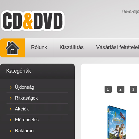
Üdvözölj
Rólunk
Kiszállítás
Vásárlási feltétele
Kategóriák
Újdonság
1
2
3
Ritkaságok
Akciók
Előrendelés
Raktáron