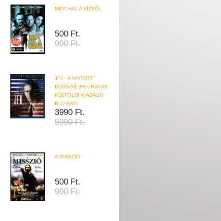
MINT HAL A VÍZBŐL
500 Ft.
990 Ft.
JFK - A NYITOTT
DOSSZIÉ (FELIRATOS
KÜLFÖLDI KIADÁSÚ
BLU-RAY)
3990 Ft.
5990 Ft.
A MISSZIÓ
500 Ft.
990 Ft.