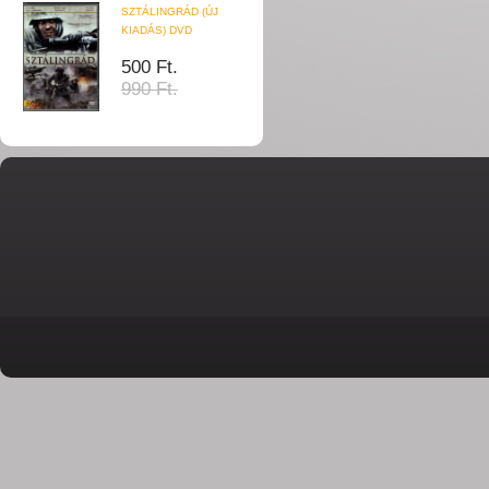
SZTÁLINGRÁD (ÚJ
KIADÁS) DVD
500 Ft.
990 Ft.