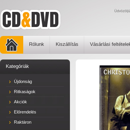
Üdvözölj
Rólunk
Kiszállítás
Vásárlási feltétele
Kategóriák
Újdonság
Ritkaságok
Akciók
Előrendelés
Raktáron