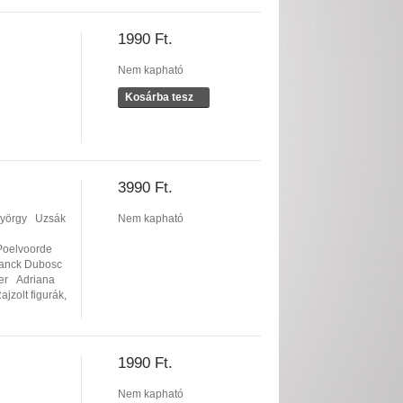
1990 Ft.
Nem kapható
Kosárba tesz
3990 Ft.
yörgy
Uzsák
Nem kapható
Poelvoorde
anck Dubosc
er
Adriana
ajzolt figurák,
1990 Ft.
Nem kapható