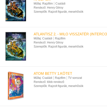
Műfaj:
Rajzfilm
Családi
Rendező:
Henry Gilroy
Szereplők:
Rajzolt figurák, mesehõsök
ATLANTISZ 2. - MILO VISSZATÉR (INTERC
Műfaj:
Családi
Rajzfilm
Rendező:
Henry Gilroy
Szereplők:
Rajzolt figurák, mesehõsök
ATOM BETTY 1.KÖTET
Műfaj:
Családi
Rajzfilm
TV sorozat
Rendező:
több rendezõ
Szereplők:
Rajzolt figurák, mesehõsök