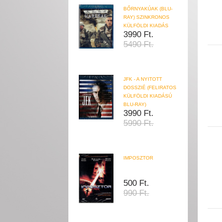
BŐRNYAKÚAK (BLU-
RAY) SZINKRONOS
KÜLFÖLDI KIADÁS
3990 Ft.
5490 Ft.
JFK - A NYITOTT
DOSSZIÉ (FELIRATOS
KÜLFÖLDI KIADÁSÚ
BLU-RAY)
3990 Ft.
5990 Ft.
IMPOSZTOR
500 Ft.
990 Ft.