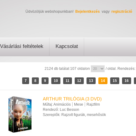
Üdvözöljük webshopunkban!
Bejelentkezés
vagy
regisztráció
Vásárlási feltételek
Kapcsolat
2124 db találat 107 oldalon
/ oldal. Rendezés
7
8
9
10
11
12
13
14
15
16
ARTHUR TRILÓGIA (3 DVD)
Műfaj:
Animációs
Mese
Rajzfilm
Rendező:
Luc Besson
Szereplők:
Rajzolt figurák, mesehõsök