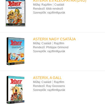
ASTERIX ÉS KLEOPÁTRA (DVD)
Műfaj:
Rajzfilm
Családi
Rendező:
több rendezõ
Szereplők:
rajzfilmfigurák
ASTERIX NAGY CSATÁJA
Műfaj:
Családi
Rajzfilm
Rendező:
Philippe Grimond
Szereplők:
rajzfilmfigurák
ASTERIX, A GALL
Műfaj:
Családi
Rajzfilm
Rendező:
Ray Goossens
Szereplők:
rajzfilmfigurák