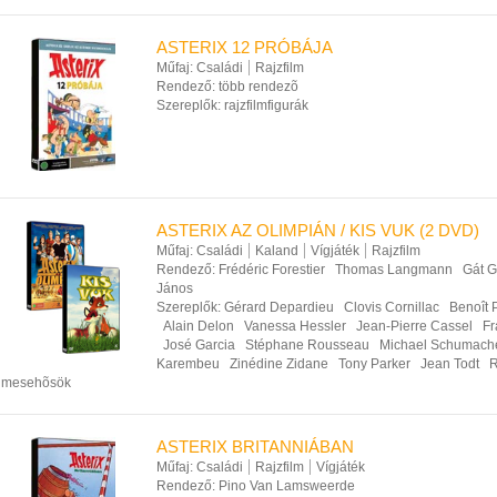
ASTERIX 12 PRÓBÁJA
Műfaj:
Családi
Rajzfilm
Rendező:
több rendezõ
Szereplők:
rajzfilmfigurák
ASTERIX AZ OLIMPIÁN / KIS VUK (2 DVD)
Műfaj:
Családi
Kaland
Vígjáték
Rajzfilm
Rendező:
Frédéric Forestier
Thomas Langmann
Gát G
János
Szereplők:
Gérard Depardieu
Clovis Cornillac
Benoît 
Alain Delon
Vanessa Hessler
Jean-Pierre Cassel
Fr
José Garcia
Stéphane Rousseau
Michael Schumach
Karembeu
Zinédine Zidane
Tony Parker
Jean Todt
R
mesehõsök
ASTERIX BRITANNIÁBAN
Műfaj:
Családi
Rajzfilm
Vígjáték
Rendező:
Pino Van Lamsweerde