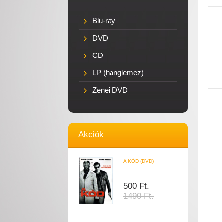
Blu-ray
DVD
CD
LP (hanglemez)
Zenei DVD
Akciók
A KÓD (DVD)
500 Ft.
1490 Ft.