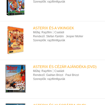
Szereplők:
rajzfilmfigurák
ASTERIX ÉS A VIKINGEK
Műfaj:
Rajzfilm
Családi
Rendező:
Stefan Fjeldm
Jesper Moller
Szereplők:
rajzfilmfigurák
ASTERIX ÉS CÉZÁR AJÁNDÉKA (DVD)
Műfaj:
Rajzfilm
Családi
Rendező:
Gaëtan Brizzi
Paul Brizzi
Szereplők:
rajzfilmfigurák