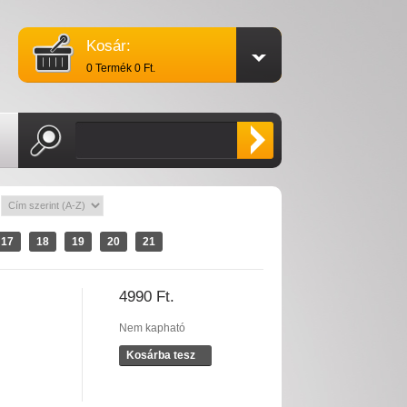
Kosár:
0 Termék 0 Ft.
:
17
18
19
20
21
4990 Ft.
Nem kapható
Kosárba tesz