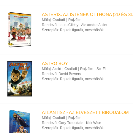
ASTERIX: AZ ISTENEK OTTHONA (2D ÉS 3D
Műfaj:
Családi
Rajzfilm
Rendező:
Louis Clichy
Alexandre Astier
Szereplők:
Rajzolt figurák, mesehõsök
ASTRO BOY
Műfaj:
Akció
Családi
Rajzfilm
Sci-Fi
Rendező:
David Bowers
Szereplők:
Rajzolt figurák, mesehõsök
ATLANTISZ - AZ ELVESZETT BIRODALOM
Műfaj:
Családi
Rajzfilm
Rendező:
Gary Trousdale
Kirk Wise
Szereplők:
Rajzolt figurák, mesehõsök