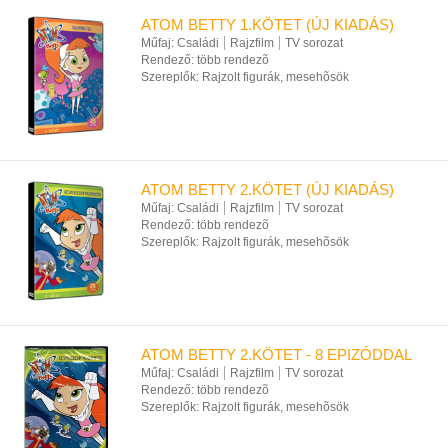
ATOM BETTY 1.KÖTET (ÚJ KIADÁS)
Műfaj:
Családi
Rajzfilm
TV sorozat
Rendező:
több rendezõ
Szereplők:
Rajzolt figurák, mesehõsök
ATOM BETTY 2.KÖTET (ÚJ KIADÁS)
Műfaj:
Családi
Rajzfilm
TV sorozat
Rendező:
több rendezõ
Szereplők:
Rajzolt figurák, mesehõsök
ATOM BETTY 2.KÖTET - 8 EPIZÓDDAL
Műfaj:
Családi
Rajzfilm
TV sorozat
Rendező:
több rendezõ
Szereplők:
Rajzolt figurák, mesehõsök