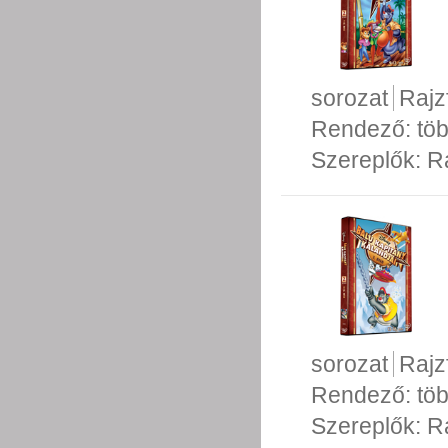
sorozat
Rajz
Rendező:
tö
Szereplők:
R
sorozat
Rajz
Rendező:
tö
Szereplők:
R