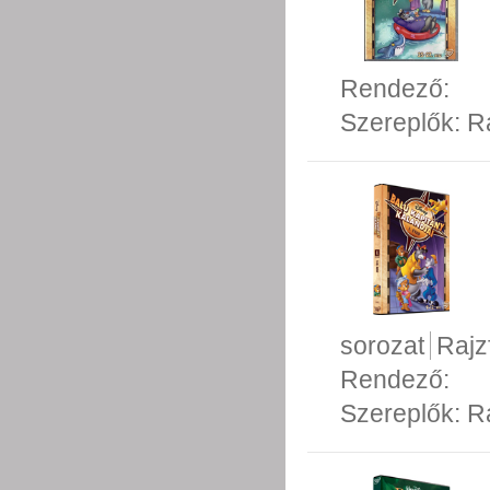
Rendező:
Szereplők:
R
sorozat
Rajz
Rendező:
Szereplők:
R