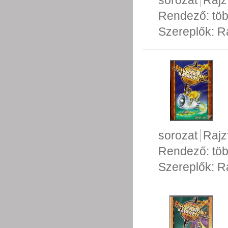
sorozat
Rajz
Rendező:
tö
Szereplők:
R
sorozat
Rajz
Rendező:
tö
Szereplők:
R