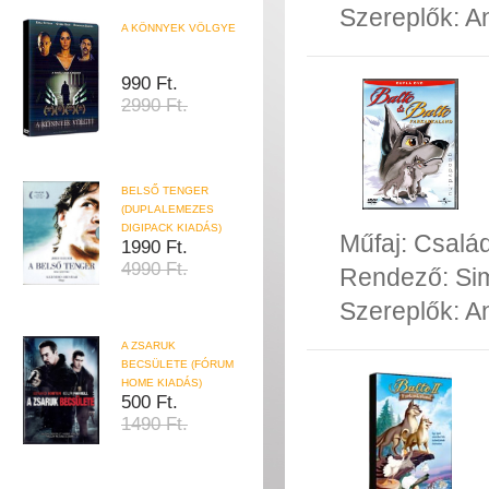
Szereplők:
A
A KÖNNYEK VÖLGYE
990 Ft.
2990 Ft.
BELSŐ TENGER
(DUPLALEMEZES
DIGIPACK KIADÁS)
Műfaj:
Család
1990 Ft.
4990 Ft.
Rendező:
Si
Szereplők:
A
A ZSARUK
BECSÜLETE (FÓRUM
HOME KIADÁS)
500 Ft.
1490 Ft.