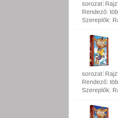
sorozat
Rajz
Rendező:
tö
Szereplők:
R
sorozat
Rajz
Rendező:
tö
Szereplők:
R