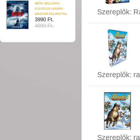
MERU (BLU-RAY)
KÜLFÖLDI KIADÁS
Szereplők:
R
MAGYAR FELIRATTAL
3990 Ft.
4990 Ft.
Szereplők:
ra
Szereplők:
ra