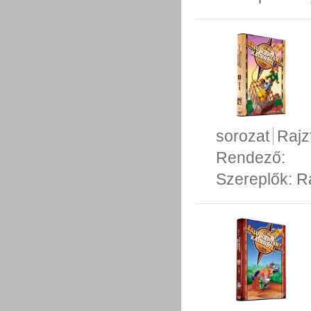
sorozat
Rajz
Rendező:
Szereplők:
R