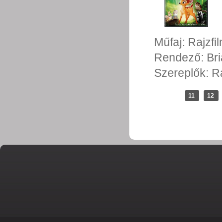
Műfaj:
Rajzfi
Rendező:
Br
Szereplők:
R
11
12