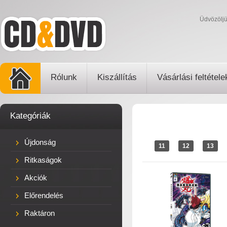
Üdvözölj
Rólunk
Kiszállítás
Vásárlási feltétele
Kategóriák
Újdonság
11
12
13
Ritkaságok
Akciók
Előrendelés
Raktáron