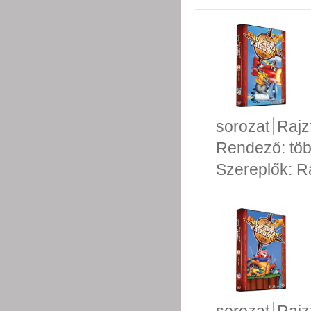
sorozat
Rajz
Rendező:
tö
Szereplők:
R