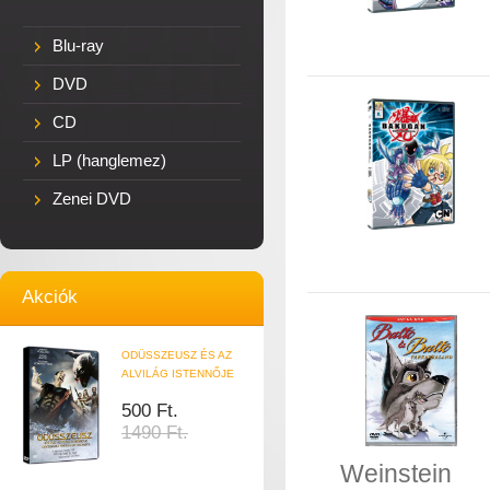
Blu-ray
DVD
CD
LP (hanglemez)
Zenei DVD
Akciók
ODÜSSZEUSZ ÉS AZ
ALVILÁG ISTENNŐJE
500 Ft.
1490 Ft.
Weinstein