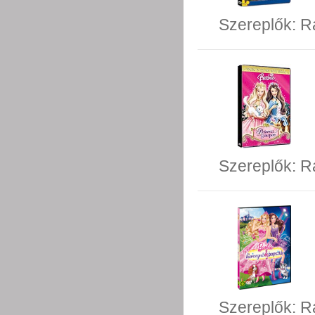
Szereplők:
Ra
Szereplők:
R
Szereplők:
R