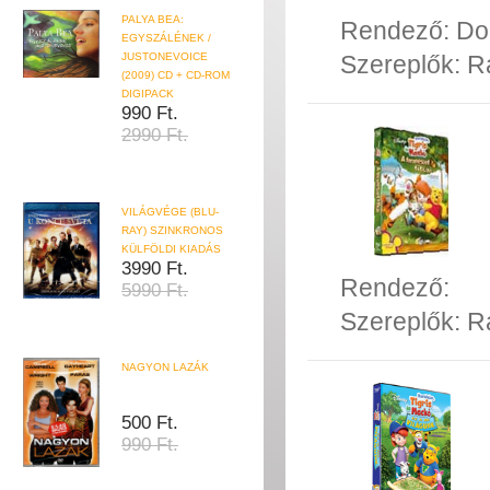
PALYA BEA:
Rendező:
Do
EGYSZÁLÉNEK /
JUSTONEVOICE
Szereplők:
R
(2009) CD + CD-ROM
DIGIPACK
990 Ft.
2990 Ft.
VILÁGVÉGE (BLU-
RAY) SZINKRONOS
KÜLFÖLDI KIADÁS
3990 Ft.
Rendező:
5990 Ft.
Szereplők:
Ra
NAGYON LAZÁK
500 Ft.
990 Ft.