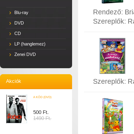
Rendező:
Br
Blu-ray
Szereplők:
R
DVD
CD
LP (hanglemez)
Zenei DVD
Szereplők:
R
Akciók
A KÓD (DVD)
500 Ft.
1490 Ft.