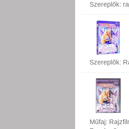
Szereplők:
ra
Szereplők:
R
Műfaj:
Rajzfi