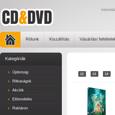
Üdvözölj
Rólunk
Kiszállítás
Vásárlási feltétele
Kategóriák
Újdonság
12
13
14
Ritkaságok
Akciók
Előrendelés
Raktáron