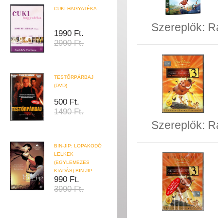
CUKI HAGYATÉKA
Szereplők:
R
1990 Ft.
2990 Ft.
TESTŐRPÁRBAJ
(DVD)
500 Ft.
1490 Ft.
Szereplők:
R
BIN-JIP: LOPAKODÓ
LELKEK
(EGYLEMEZES
KIADÁS) BIN JIP
990 Ft.
3990 Ft.