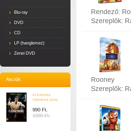
Rendező:
Ro
Blu-ray
Szereplők:
R
DVD
CD
LP (hanglemez)
Zenei DVD
Rooney
Akciók
Szereplők:
R
AZ ÉJSZAKA
TÖRVÉNYE (DVD)
990 Ft.
1990 Ft.