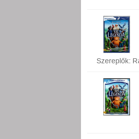
Szereplők:
R