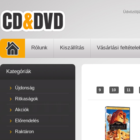
Üdvözölj
Rólunk
Kiszállítás
Vásárlási feltétele
Kategóriák
Újdonság
9
10
11
Ritkaságok
Akciók
Előrendelés
Raktáron