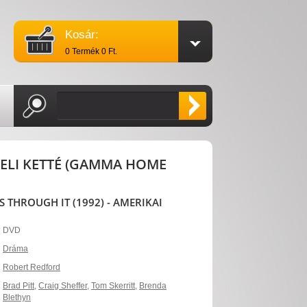
Kosár:
0 Termék 0 Ft.
ELI KETTÉ (GAMMA HOME
S THROUGH IT (1992) - AMERIKAI
DVD
Dráma
Robert Redford
Brad Pitt
,
Craig Sheffer
,
Tom Skerritt
,
Brenda
Blethyn