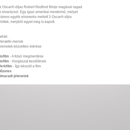
z Oscar®-díjas Robert Redford filmje magával ragad
s elvarázsol. Egy igazi amerikai mestermû, melyet
zámos egyéb elismerés mellett 3 Oscar®-díjra
elöltek, melybôl egyet meg is kapott.
xtrák:
nteraktív menük
elenetek közvetlen elérése
isfilm
- A folyó megmentése
isfilm
- Horgászat kezdôknek
erkfilm
- Így készült a film
lôzetes
imaradt jelenetek