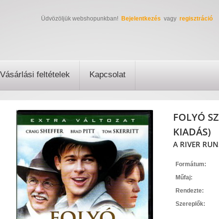
Üdvözöljük webshopunkban!
Bejelentkezés
vagy
regisztráció
Vásárlási feltételek
Kapcsolat
FOLYÓ SZ
KIADÁS)
A RIVER RUN
Formátum:
Műfaj:
Rendezte:
Szereplők: