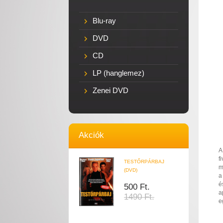
Blu-ray
DVD
CD
LP (hanglemez)
Zenei DVD
Akciók
A
f
TESTŐRPÁRBAJ
m
(DVD)
a
é
500 Ft.
a
1490 Ft.
e