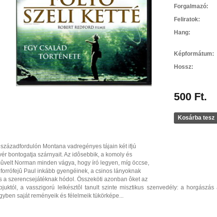
Forgalmazó:
Feliratok:
Hang:
Képformátum:
Hossz:
500 Ft.
Kosárba tesz
 századfordulón Montana vadregényes tájain két ifjú
ivér bontogatja szárnyait. Az idôsebbik, a komoly és
ûvelt Norman minden vágya, hogy író legyen, míg öccse,
 forrófejû Paul inkább gyengéinek, a csinos lányoknak
s a szerencsejátéknak hódol. Összeköti azonban ôket az
pjuktól, a vasszigorú lelkésztôl tanult szinte misztikus szenvedély: a horgászás
gyben saját reményeik és félelmeik tükörképe...