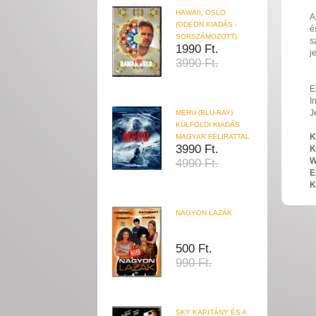
HAWAII, OSLO
A
(ODEON KIADÁS -
é
SORSZÁMOZOTT)
s
1990 Ft.
j
3990 Ft.
E
I
J
MERU (BLU-RAY)
KÜLFÖLDI KIADÁS
K
MAGYAR FELIRATTAL
3990 Ft.
K
W
4990 Ft.
E
K
NAGYON LAZÁK
500 Ft.
990 Ft.
SKY KAPITÁNY ÉS A