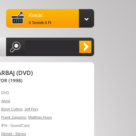
Kosár:
0 Termék 0 Ft.
RBAJ (DVD)
OR (1998)
DVD
Akció
Boon Collins
,
Jeff Frey
Frank Zagarino
,
Matthias Hues
IPH - SoundCard
Német - Stereo