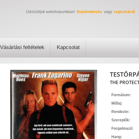
Üdvözöljük webshopunkban!
Bejelentkezés
vagy
regisztráció
Vásárlási feltételek
Kapcsolat
TESTŐRPÁ
THE PROTECT
Formátum:
Műfaj:
Rendezte:
Szereplők:
Forgalmazó:
Hang: