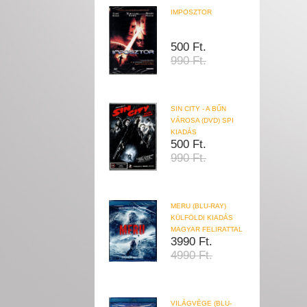
IMPOSZTOR
500 Ft.
990 Ft.
SIN CITY - A BŰN
VÁROSA (DVD) SPI
KIADÁS
500 Ft.
990 Ft.
MERU (BLU-RAY)
KÜLFÖLDI KIADÁS
MAGYAR FELIRATTAL
3990 Ft.
4990 Ft.
VILÁGVÉGE (BLU-