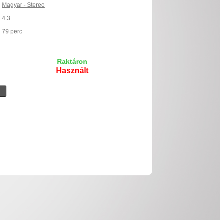
Magyar - Stereo
4:3
79 perc
Raktáron
Használt