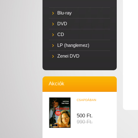
Blu-ray
DVD
CD
LP (hanglemez)
Zenei DVD
Akciók
CSAPDÁBAN
500 Ft.
990 Ft.