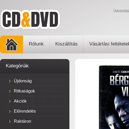
Üdvözölj
Rólunk
Kiszállítás
Vásárlási feltétele
Kategóriák
Újdonság
Ritkaságok
Akciók
Előrendelés
Raktáron