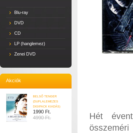
Blu-ray
DVD
CD
LP (hanglemez)
Zenei DVD
Akciók
BELSŐ TENGER
(DUPLALEMEZES
DIGIPACK KIADÁS)
1990 Ft.
Hét évent
4990 Ft.
összeméri