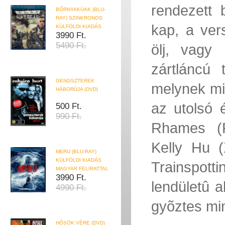
rendezett 
BŐRNYAKÚAK (BLU-
RAY) SZINKRONOS
kap, a ver
KÜLFÖLDI KIADÁS
3990 Ft.
5490 Ft.
ölj, vagy
zártláncú
GENGSZTEREK
melynek mi
HÁBORÚJA (DVD)
az utolsó 
500 Ft.
990 Ft.
Rhames (Po
Kelly Hu (
MERU (BLU-RAY)
KÜLFÖLDI KIADÁS
Trainspot
MAGYAR FELIRATTAL
3990 Ft.
lendületû 
4990 Ft.
gyõztes min
HŐSÖK VÉRE (DVD)