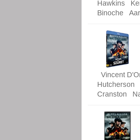
Hawkins
Ke
Binoche
Aar
Vincent D'O
Hutcherson
Cranston
Na