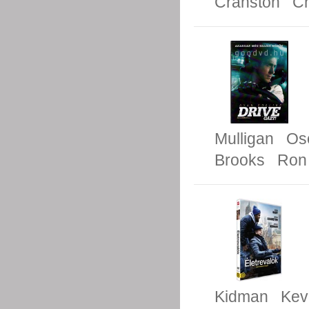
Cranston
Ch
Mulligan
Os
Brooks
Ron
Kidman
Kev