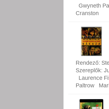
Gwyneth Pa
Cranston
Rendező:
St
Szereplők:
J
Laurence F
Paltrow
Mari