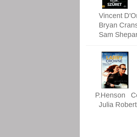
Vincent D'O
Bryan Cran
Sam Shepa
P.Henson
C
Julia Rober