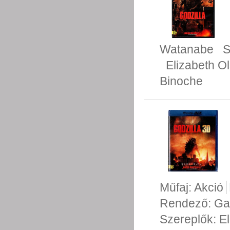
Watanabe
S
Elizabeth O
Binoche
Műfaj:
Akció
Rendező:
Ga
Szereplők:
E