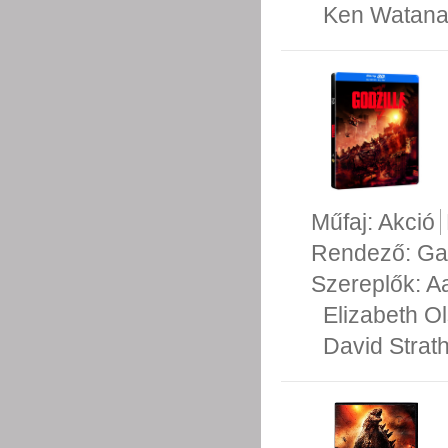
Ken Watan
Műfaj:
Akció
Rendező:
Ga
Szereplők:
A
Elizabeth O
David Strath