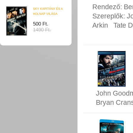
Rendező:
Be
SKY KAPITÁNY ÉS A
HOLNAP VILÁGA
Szereplők:
J
500 Ft.
Arkin
Tate 
1490 Ft.
John Good
Bryan Cran