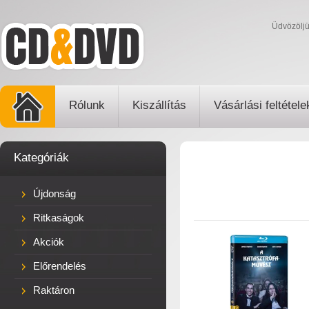
Üdvözölj
Rólunk
Kiszállítás
Vásárlási feltétele
Kategóriák
Újdonság
Ritkaságok
Akciók
Előrendelés
Raktáron