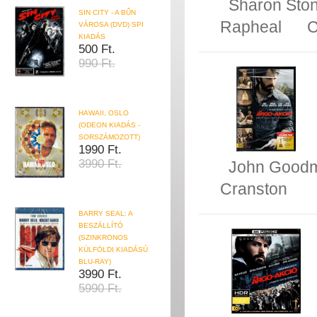
Sharon Sto
SIN CITY - A BŰN
Rapheal
C
VÁROSA (DVD) SPI
KIADÁS
500 Ft.
990 Ft.
HAWAII, OSLO
(ODEON KIADÁS -
SORSZÁMOZOTT)
1990 Ft.
3990 Ft.
John Good
Cranston
BARRY SEAL: A
BESZÁLLÍTÓ
(SZINKRONOS
KÜLFÖLDI KIADÁSÚ
BLU-RAY)
3990 Ft.
5990 Ft.