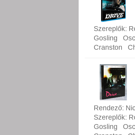
Szereplők:
R
Gosling
Osc
Cranston
Ch
Rendező:
Ni
Szereplők:
R
Gosling
Osc