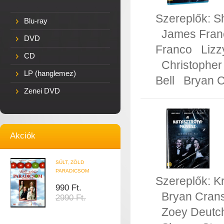
Szereplők:
S
Blu-ray
James Fran
DVD
Franco
Lizz
CD
Christopher
LP (hanglemez)
Bell
Bryan C
Zenei DVD
Akciók
SÜLT, ZÖLD
PARADICSOM
Szereplők:
Kr
990 Ft.
Bryan Cran
2990 Ft.
Zoey Deutc