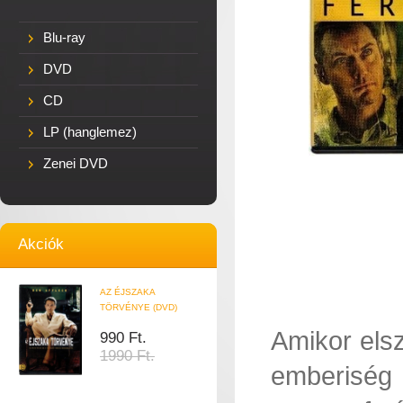
Blu-ray
DVD
CD
LP (hanglemez)
Zenei DVD
Akciók
AZ ÉJSZAKA
TÖRVÉNYE (DVD)
Amikor elsz
990 Ft.
1990 Ft.
emberiség