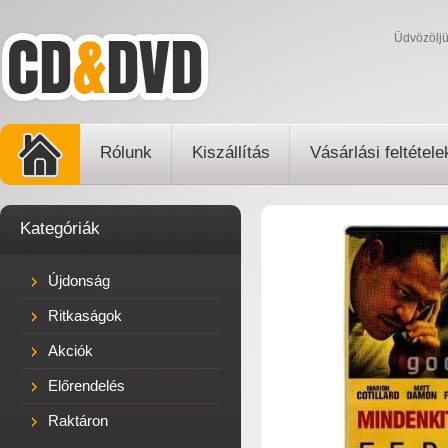
Üdvözölj
Rólunk
Kiszállítás
Vásárlási feltétele
Kategóriák
Újdonság
Ritkaságok
Akciók
Előrendelés
Raktáron