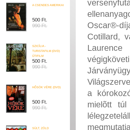
versenyfut
A CSENDES AMERIKAI
ellenanyag
500 Ft.
Oscar®-dí
990 Ft.
Cotillard,
Laurence F
SZICÍLIA -
TURISTAFILM (DVD)
ÚTIFILM
végigköveti
500 Ft.
990 Ft.
Járványüg
Világszerve
HŐSÖK VÉRE (DVD)
a kórokozó
500 Ft.
mielõtt t
990 Ft.
lélegzetel
megmutatja
SÜLT, ZÖLD