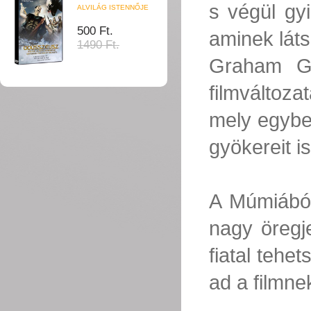
s végül gy
ALVILÁG ISTENNŐJE
500 Ft.
aminek láts
1490 Ft.
Graham Gr
filmváltoza
mely egybe
gyökereit is
A Múmiából
nagy öregj
fiatal tehe
ad a filmne