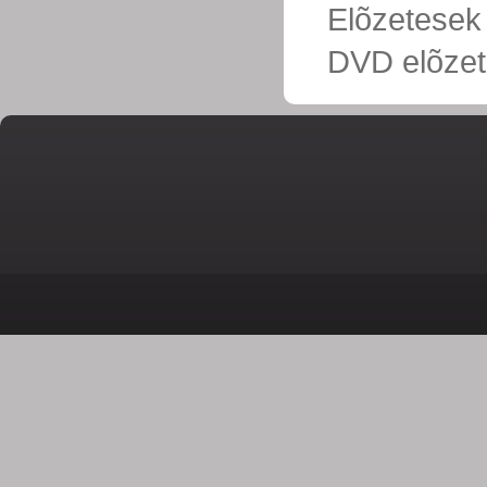
Elõzetesek
DVD elõzet