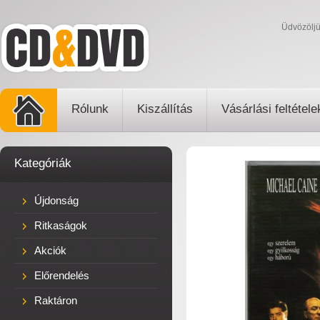
Üdvözölj
Rólunk
Kiszállítás
Vásárlási feltétele
Kategóriák
Újdonság
Ritkaságok
Akciók
Előrendelés
Raktáron