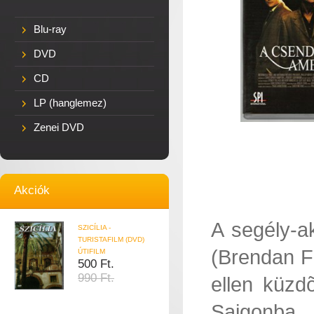
Blu-ray
DVD
CD
LP (hanglemez)
Zenei DVD
Akciók
A segély-a
SZICÍLIA -
TURISTAFILM (DVD)
(Brendan F
ÚTIFILM
500 Ft.
990 Ft.
ellen küzd
Saigonba. 