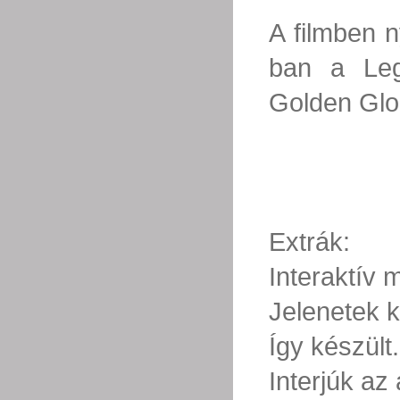
A filmben n
ban a Legj
Golden Glob
Extrák:
Interaktív
Jelenetek k
Így készült.
Interjúk az