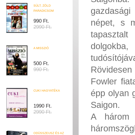
SÜLT, ZÖLD
gazdasági
PARADICSOM
népet, s 
990 Ft.
2990 Ft.
tapasztal
dolgokba
A MISSZIÓ
tudósítójá
500 Ft.
Rövidesen 
990 Ft.
Fowler fiat
épp olyan 
CUKI HAGYATÉKA
Saigon.
1990 Ft.
2990 Ft.
A három e
háromszögb
ODÜSSZEUSZ ÉS AZ