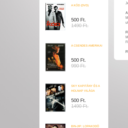
J
A KÓD (DVD)
A
M
500 Ft.
u
1490 Ft.
F
M
F
A CSENDES AMERIKAI
F
500 Ft.
990 Ft.
SKY KAPITÁNY ÉS A
HOLNAP VILÁGA
500 Ft.
1490 Ft.
BIN-JIP: LOPAKODÓ