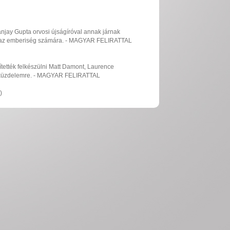
jay Gupta orvosi újságíróval annak járnak
enek az emberiség számára. - MAGYAR FELIRATTAL
ették felkészülni Matt Damont, Laurence
eni küzdelemre. - MAGYAR FELIRATTAL
)