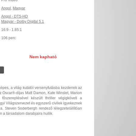
Pro Video
Angol
,
Magyar
Angol - DTS-HD
Magyar - Dolby Digital 5.1
16:9 - 1.85:1
106 perc
Nem kapható
képes, a világ kutatói versenyfutásba kezdenek az
Az Oscar®-díjas Matt Damon, Kate Winslet, Marion
õszereplésével készült thriller végigköveti a
gügyi Világszervezet és egyszerû civilek igyekeznek
olna. Steven Soderbergh rendezõ lélegzetelállítóan
n a társadalom darabjaira hullik.