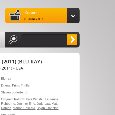
Kosár:
0 Termék 0 Ft.
(2011) (BLU-RAY)
2011) - USA
Blu-ray
Dráma
,
Krimi
,
Thriller
Steven Soderbergh
Gwyneth Paltrow
,
Kate Winslet
,
Laurence
Fishburne
,
Jennifer Ehle
,
Jude Law
,
Matt
Damon
,
Marion Cotillard
,
Bryan Cranston