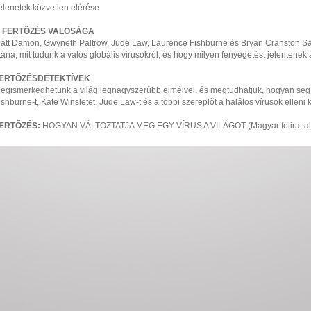
elenetek közvetlen elérése
 FERTÕZÉS VALÓSÁGA
att Damon, Gwyneth Paltrow, Jude Law, Laurence Fishburne és Bryan Cranston San
tána, mit tudunk a valós globális vírusokról, és hogy milyen fenyegetést jelent
ERTÕZÉSDETEKTÍVEK
egismerkedhetünk a világ legnagyszerûbb elméivel, és megtudhatjuk, hogyan segít
ishburne-t, Kate Winsletet, Jude Law-t és a többi szereplõt a halálos vírusok ell
ERTÕZÉS:
HOGYAN VÁLTOZTATJA MEG EGY VÍRUS A VILÁGOT (Magyar felirattal