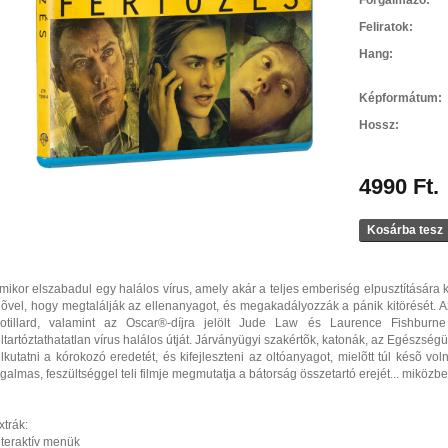
Forgalmazó:
Feliratok:
Hang:
Képformátum:
Hossz:
4990 Ft.
Kosárba tesz
mikor elszabadul egy halálos vírus, amely akár a teljes emberiség elpusztítására 
dõvel, hogy megtalálják az ellenanyagot, és megakadályozzák a pánik kitörését. 
otillard, valamint az Oscar®-díjra jelölt Jude Law és Laurence Fishburne f
eltartóztathatatlan vírus halálos útját. Járványügyi szakértõk, katonák, az Egészsé
elkutatni a kórokozó eredetét, és kifejleszteni az oltóanyagot, mielõtt túl késõ v
zgalmas, feszültséggel teli filmje megmutatja a bátorság összetartó erejét... miközbe
xtrák:
nteraktív menük