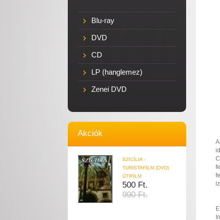
Blu-ray
DVD
CD
LP (hanglemez)
Zenei DVD
Akciók
A
i
C
SZICÍLIA -
f
TURISTAFILM (DVD)
f
ÚTIFILM
500 Ft.
i
990 Ft.
E
I