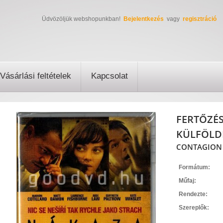
Üdvözöljük webshopunkban!
Bejelentkezés
vagy
regisztráció
Vásárlási feltételek
Kapcsolat
FERTŐZÉS
KÜLFÖLDI
CONTAGION (
Formátum:
Műfaj:
Rendezte:
Szereplők: