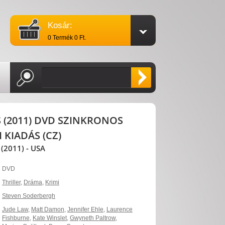
Kosár:
0 Termék 0 Ft.
 (2011) DVD SZINKRONOS
 KIADÁS (CZ)
2011) - USA
DVD
Thriller
,
Dráma
,
Krimi
Steven Soderbergh
Jude Law
,
Matt Damon
,
Jennifer Ehle
,
Laurence
Fishburne
,
Kate Winslet
,
Gwyneth Paltrow
,