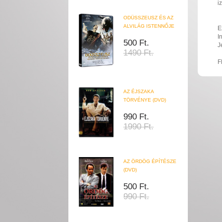
i
ODÜSSZEUSZ ÉS AZ
ALVILÁG ISTENNŐJE
E
I
500 Ft.
J
1490 Ft.
F
AZ ÉJSZAKA
TÖRVÉNYE (DVD)
990 Ft.
1990 Ft.
AZ ÖRDÖG ÉPÍTÉSZE
(DVD)
500 Ft.
990 Ft.