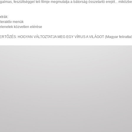
zgalmas, feszültséggel teli filmje megmutatja a bátorság összetartó erejét... miközbe
xtrák:
nteraktív menük
elenetek közvetlen elérése
ERTÕZÉS: HOGYAN VÁLTOZTATJA MEG EGY VÍRUS A VILÁGOT (Magyar felirattal