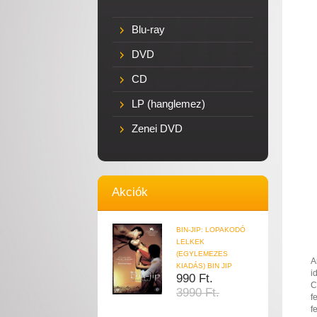
Blu-ray
DVD
CD
LP (hanglemez)
Zenei DVD
Akciók
BIN-JIP: LOPAKODÓ
LELKEK
(EGYLEMEZES
A
KIADÁS) BIN JIP
i
990 Ft.
C
3990 Ft.
f
f