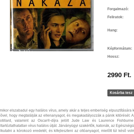
Forgalmazó:
Feliratok:
Hang:
Képformátum:
Hossz:
2990 Ft.
Kosárba tesz
mikor elszabadul egy halálos vírus, amely akár a teljes emberiség elpusztítására 
dõvel, hogy megtalálják az ellenanyagot, és megakadályozzák a pánik kitörését. 
otillard, valamint az Oscar®-díjra jelölt Jude Law és Laurence Fishburne f
eltartóztathatatlan vírus halálos útját. Járványügyi szakértõk, katonák, az Egészsé
elkutatni a kórokozó eredetét, és kifejleszteni az oltóanyagot, mielõtt túl késõ v