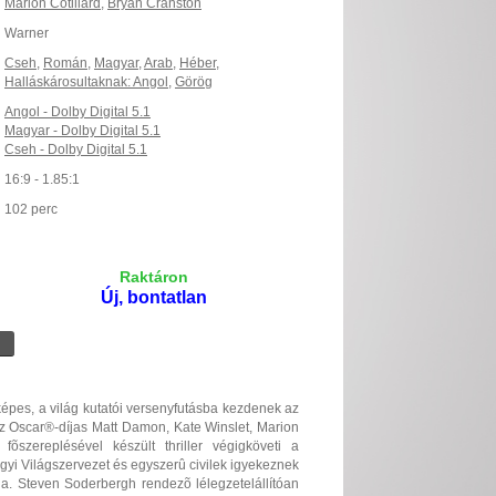
Marion Cotillard
,
Bryan Cranston
Warner
Cseh
,
Román
,
Magyar
,
Arab
,
Héber
,
Halláskárosultaknak: Angol
,
Görög
Angol - Dolby Digital 5.1
Magyar - Dolby Digital 5.1
Cseh - Dolby Digital 5.1
16:9 - 1.85:1
102 perc
Raktáron
Új, bontatlan
képes, a világ kutatói versenyfutásba kezdenek az
Az Oscar®-díjas Matt Damon, Kate Winslet, Marion
õszereplésével készült thriller végigköveti a
gügyi Világszervezet és egyszerû civilek igyekeznek
olna. Steven Soderbergh rendezõ lélegzetelállítóan