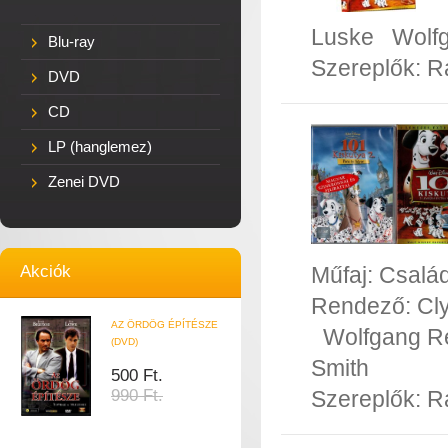
Luske
Wolf
Blu-ray
Szereplők:
R
DVD
CD
LP (hanglemez)
Zenei DVD
Akciók
Műfaj:
Család
Rendező:
Cl
AZ ÖRDÖG ÉPÍTÉSZE
Wolfgang R
(DVD)
Smith
500 Ft.
990 Ft.
Szereplők:
R