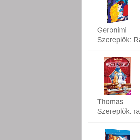
Geronimi
Szereplők:
R
Thomas
Szereplők:
ra