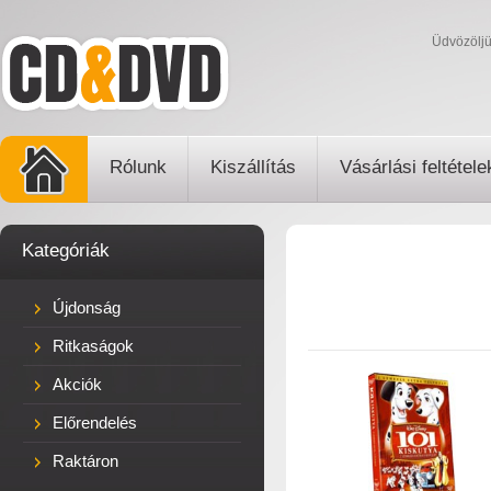
Üdvözölj
Rólunk
Kiszállítás
Vásárlási feltétele
Kategóriák
Újdonság
Ritkaságok
Akciók
Előrendelés
Raktáron