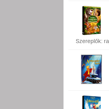
Szereplők:
ra