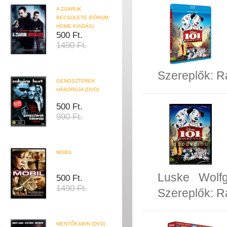
A ZSARUK
BECSÜLETE (FÓRUM
HOME KIADÁS)
500 Ft.
1490 Ft.
Szereplők:
R
GENGSZTEREK
HÁBORÚJA (DVD)
500 Ft.
990 Ft.
MOBIL
Luske
Wolf
500 Ft.
1490 Ft.
Szereplők:
R
MENTŐKABIN (DVD)