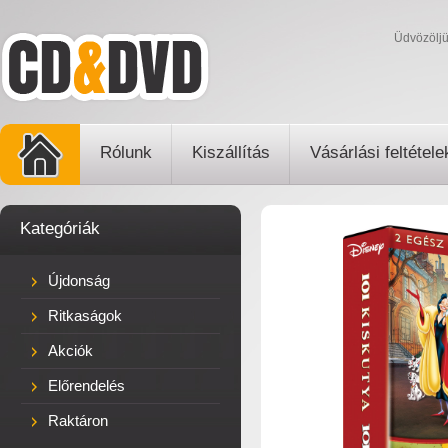
Üdvözölj
Rólunk
Kiszállítás
Vásárlási feltétele
Kategóriák
Újdonság
Ritkaságok
Akciók
Előrendelés
Raktáron