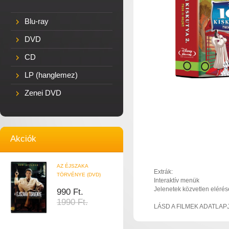
Blu-ray
DVD
CD
LP (hanglemez)
Zenei DVD
Akciók
AZ ÉJSZAKA
Extrák:
TÖRVÉNYE (DVD)
Interaktív menük
Jelenetek közvetlen elérés
990 Ft.
1990 Ft.
LÁSD A FILMEK ADATLAP