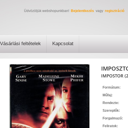
Üdvözöljük webshopunkban!
Bejelentkezés
vagy
regisztráció
Vásárlási feltételek
Kapcsolat
IMPOSZT
IMPOSTOR (2
Formátum:
Műfaj:
Rendezte:
Szereplők:
Forgalmazó:
Feliratok: