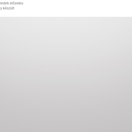
redeti elõzetes
gy készült