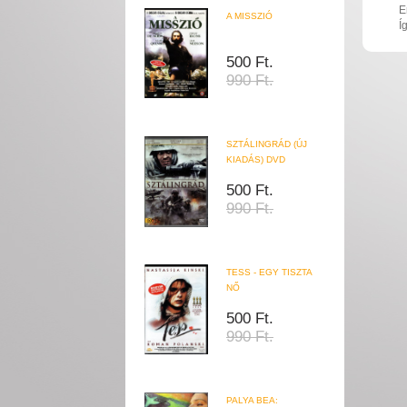
E
A MISSZIÓ
Í
500 Ft.
990 Ft.
SZTÁLINGRÁD (ÚJ
KIADÁS) DVD
500 Ft.
990 Ft.
TESS - EGY TISZTA
NŐ
500 Ft.
990 Ft.
PALYA BEA: