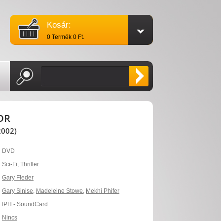
Kosár:
0 Termék 0 Ft.
OR
002)
DVD
Sci-Fi
,
Thriller
Gary Fleder
Gary Sinise
,
Madeleine Stowe
,
Mekhi Phifer
IPH - SoundCard
Nincs