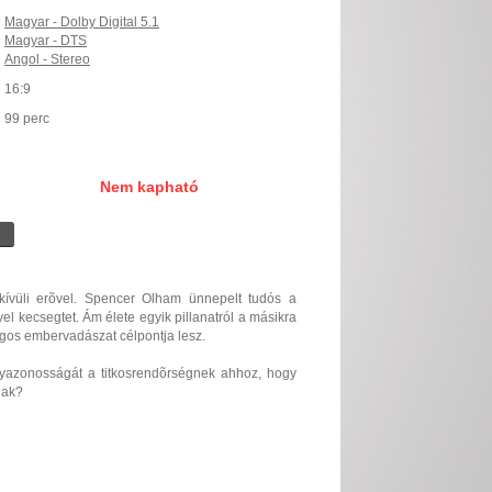
Magyar - Dolby Digital 5.1
Magyar - DTS
Angol - Stereo
16:9
99 perc
Nem kapható
kívüli erõvel. Spencer Olham ünnepelt tudós a
 kecsegtet. Ám élete egyik pillanatról a másikra
ágos embervadászat célpontja lesz.
lyazonosságát a titkosrendõrségnek ahhoz, hogy
nak?