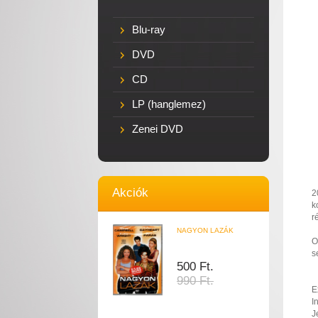
Blu-ray
DVD
CD
LP (hanglemez)
Zenei DVD
Akciók
2
k
r
NAGYON LAZÁK
O
s
500 Ft.
990 Ft.
E
I
J