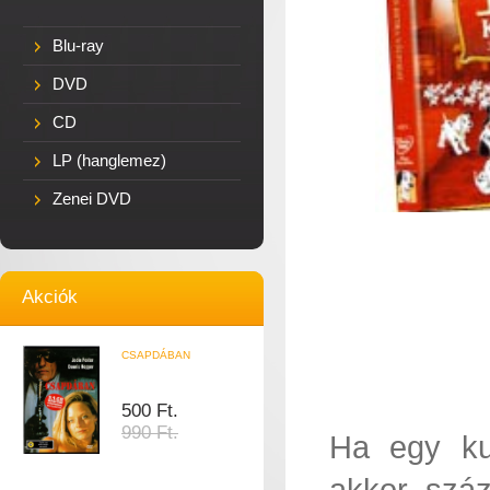
Blu-ray
DVD
CD
LP (hanglemez)
Zenei DVD
Akciók
CSAPDÁBAN
500 Ft.
990 Ft.
Ha egy ku
akkor szá