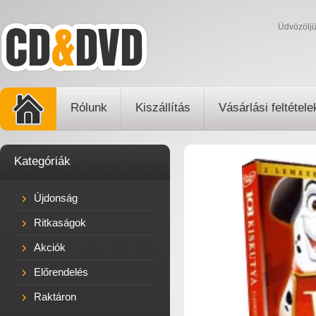
Üdvözölj
Rólunk
Kiszállítás
Vásárlási feltétele
Kategóriák
Újdonság
Ritkaságok
Akciók
Előrendelés
Raktáron