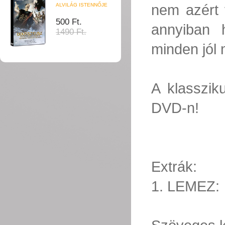
nem azért 
ALVILÁG ISTENNŐJE
500 Ft.
annyiban 
1490 Ft.
minden jól 
A klasszik
DVD-n!
Extrák:
1. LEMEZ: