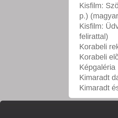
Kisfilm: Sz
p.) (magyar 
Kisfilm: Üd
felirattal)
Korabeli r
Korabeli e
Képgaléria
Kimaradt d
Kimaradt és