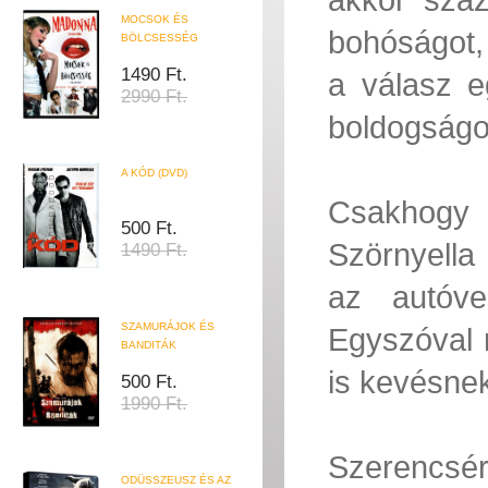
MOCSOK ÉS
bohóságot, 
BÖLCSESSÉG
1490 Ft.
a válasz e
2990 Ft.
boldogságot
A KÓD (DVD)
Csakhogy v
500 Ft.
Szörnyella
1490 Ft.
az autóve
SZAMURÁJOK ÉS
Egyszóval 
BANDITÁK
is kevésnek
500 Ft.
1990 Ft.
Szerencsér
ODÜSSZEUSZ ÉS AZ