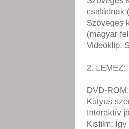
Szöveges k
családnak (
Szöveges k
(magyar feli
Videóklip: 
2. LEMEZ:
DVD-ROM: Di
Kutyus szem
Interaktív j
Kisfilm: Így