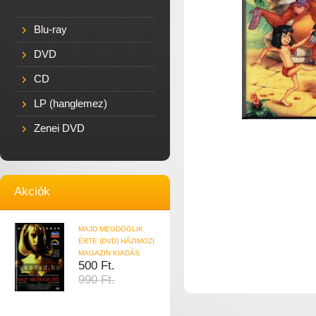
Blu-ray
DVD
CD
LP (hanglemez)
Zenei DVD
Akciók
MAJD MEGDÖGLIK
ÉRTE (DVD) HÁZIMOZI
MAGAZIN KIADÁS
500 Ft.
990 Ft.