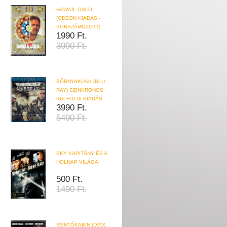
HAWAII, OSLO
(ODEON KIADÁS -
SORSZÁMOZOTT)
1990 Ft.
3990 Ft.
BŐRNYAKÚAK (BLU-
RAY) SZINKRONOS
KÜLFÖLDI KIADÁS
3990 Ft.
5490 Ft.
SKY KAPITÁNY ÉS A
HOLNAP VILÁGA
500 Ft.
1490 Ft.
MENTŐKABIN (DVD)