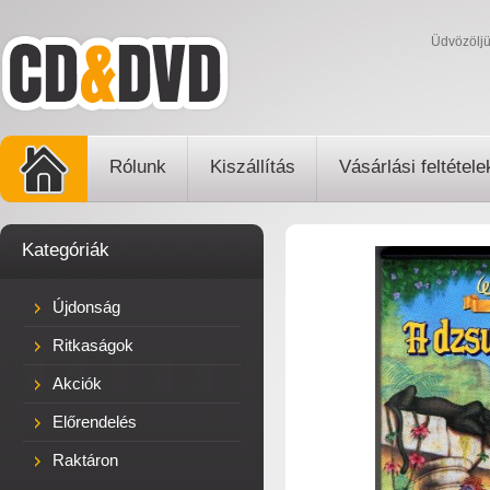
Üdvözölj
Rólunk
Kiszállítás
Vásárlási feltétele
Kategóriák
Újdonság
Ritkaságok
Akciók
Előrendelés
Raktáron