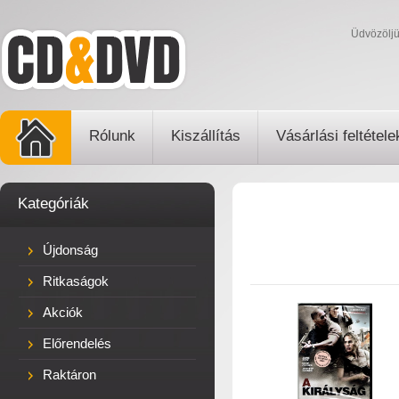
Üdvözölj
Rólunk
Kiszállítás
Vásárlási feltétele
Kategóriák
Újdonság
Ritkaságok
Akciók
Előrendelés
Raktáron