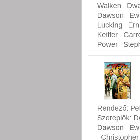
Walken
Dwa
Dawson
Ew
Lucking
Ern
Keiffer
Garr
Power
Step
Rendező:
Pe
Szereplők:
D
Dawson
Ew
Christopher