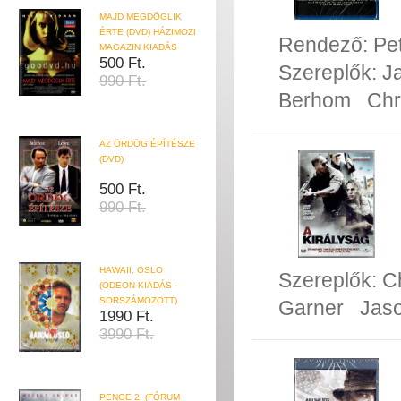
MAJD MEGDÖGLIK
ÉRTE (DVD) HÁZIMOZI
Rendező:
Pe
MAGAZIN KIADÁS
500 Ft.
Szereplők:
J
990 Ft.
Berhom
Chr
AZ ÖRDÖG ÉPÍTÉSZE
(DVD)
500 Ft.
990 Ft.
HAWAII, OSLO
Szereplők:
C
(ODEON KIADÁS -
SORSZÁMOZOTT)
Garner
Jas
1990 Ft.
3990 Ft.
PENGE 2. (FÓRUM