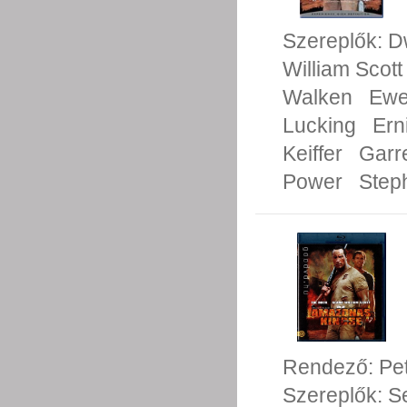
Szereplők:
D
William Scott
Walken
Ewe
Lucking
Ern
Keiffer
Garr
Power
Step
Rendező:
Pe
Szereplők:
S