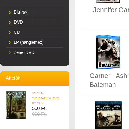
Jennifer Ga
Blu-ray
DVD
CD
LP (hanglemez)
Zenei DVD
Garner
Ash
Akciók
Bateman
SZICÍLIA -
TURISTAFILM (DVD)
ÚTIFILM
500 Ft.
990 Ft.