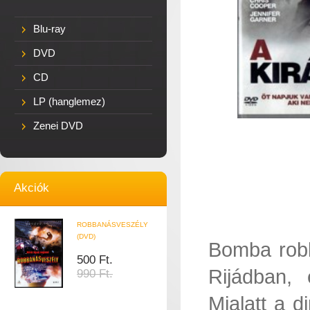
Blu-ray
DVD
CD
LP (hanglemez)
Zenei DVD
Akciók
ROBBANÁSVESZÉLY
(DVD)
Bomba robb
500 Ft.
Rijádban, 
990 Ft.
Mialatt a d