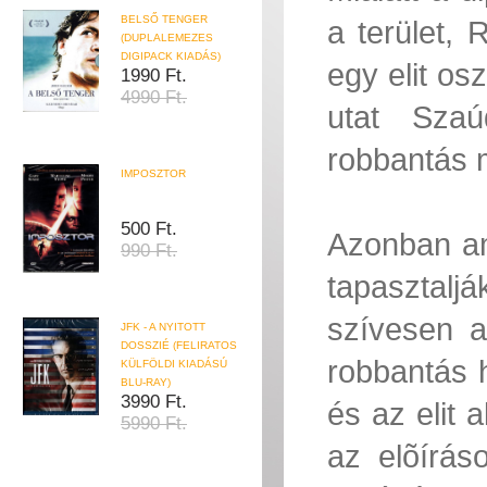
BELSŐ TENGER
a terület,
(DUPLALEMEZES
DIGIPACK KIADÁS)
egy elit os
1990 Ft.
4990 Ft.
utat Szaú
robbantás 
IMPOSZTOR
500 Ft.
Azonban am
990 Ft.
tapasztalj
szívesen a
JFK - A NYITOTT
DOSSZIÉ (FELIRATOS
robbantás h
KÜLFÖLDI KIADÁSÚ
BLU-RAY)
3990 Ft.
és az elit 
5990 Ft.
az elõírá