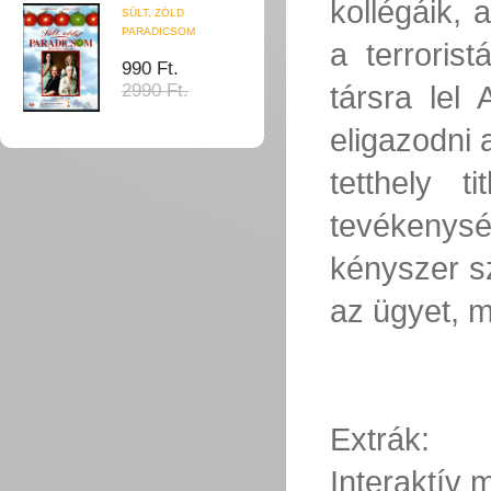
kollégáik, 
SÜLT, ZÖLD
PARADICSOM
a terroris
990 Ft.
társra lel
2990 Ft.
eligazodni a
tetthely t
tevékenysé
kényszer sz
az ügyet, mí
Extrák:
Interaktív