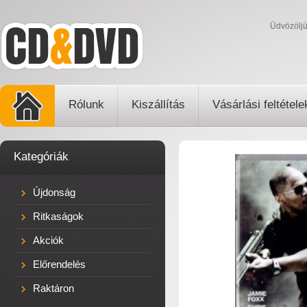
Üdvözölj
Rólunk
Kiszállítás
Vásárlási feltétele
Kategóriák
Újdonság
Ritkaságok
Akciók
Előrendelés
Raktáron