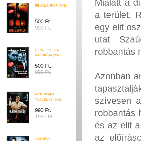
Mialatt a d
RÉMÁLOMPÁR (DVD)
a terület,
500 Ft.
egy elit os
990 Ft.
utat Szaú
robbantás 
GENGSZTEREK
HÁBORÚJA (DVD)
500 Ft.
990 Ft.
Azonban am
tapasztalj
AZ ÉJSZAKA
szívesen a
TÖRVÉNYE (DVD)
990 Ft.
robbantás h
1990 Ft.
és az elit 
az elõírá
A ZSARUK