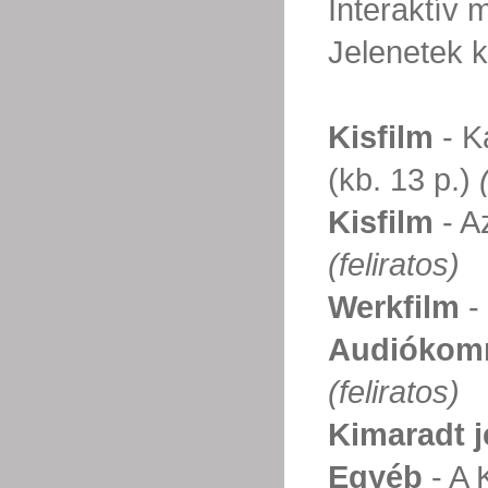
Interaktív
Jelenetek k
Kisfilm
- K
(kb. 13 p.)
Kisfilm
- Az
(feliratos)
Werkfilm
- 
Audiókom
(feliratos)
Kimaradt j
Egyéb
- A 