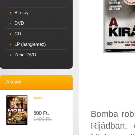
Blu-ray
DVD
CD
LP (hanglemez)
Zenei DVD
Akciók
MOBIL
Bomba robb
500 Ft.
1490 Ft.
Rijádban, 