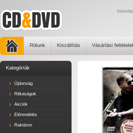
Üdvözölj
Rólunk
Kiszállítás
Vásárlási feltétele
Kategóriák
Újdonság
Ritkaságok
Akciók
Előrendelés
Raktáron