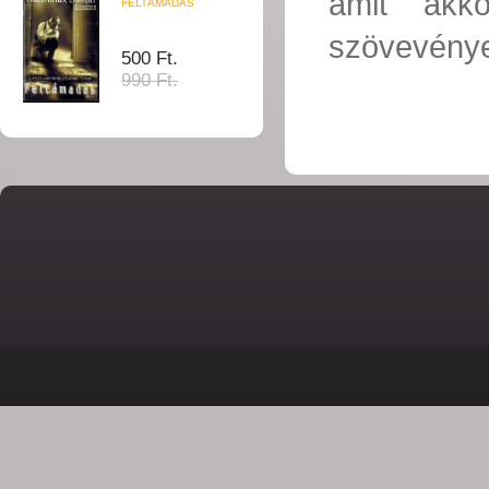
amit akk
FELTÁMADÁS
szövevénye
500 Ft.
990 Ft.