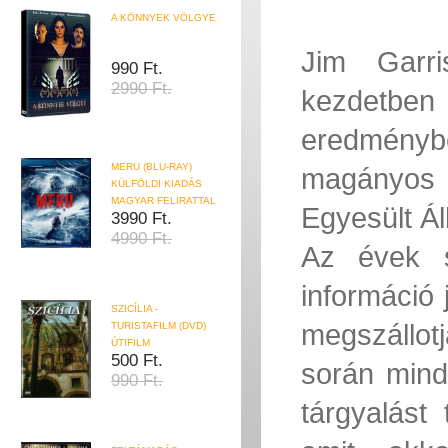
A KÖNNYEK VÖLGYE
Jim Garri
990 Ft.
2990 Ft.
kezdetben
eredmény
MERU (BLU-RAY)
magányos 
KÜLFÖLDI KIADÁS
MAGYAR FELIRATTAL
Egyesült Ál
3990 Ft.
4990 Ft.
Az évek s
információ
SZICÍLIA -
megszállot
TURISTAFILM (DVD)
ÚTIFILM
500 Ft.
során mind
990 Ft.
tárgyalást