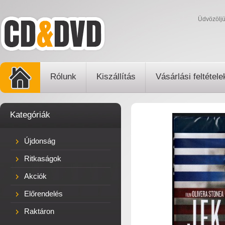
Üdvözölj
Rólunk
Kiszállítás
Vásárlási feltétele
Kategóriák
Újdonság
Ritkaságok
Akciók
Előrendelés
Raktáron