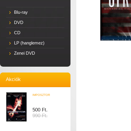
Blu-ray
DVD
CD
LP (hanglemez)
Zenei DVD
Akciók
IMPOSZTOR
500 Ft.
990 Ft.