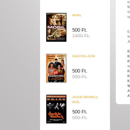
e
f
v
MOBIL
u
500 Ft.
E
1490 Ft.
I
J
K
K
NAGYON LAZÁK
K
s
500 Ft.
K
990 Ft.
K
K
W
A
A
JACKIE BROWN (1
DVD)
500 Ft.
990 Ft.