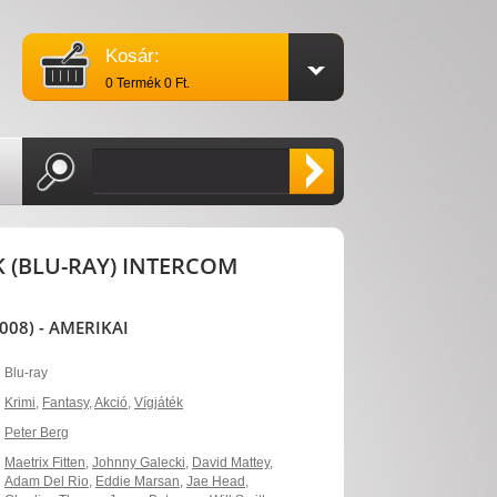
Kosár:
0 Termék 0 Ft.
 (BLU-RAY) INTERCOM
08) - AMERIKAI
Blu-ray
Krimi
,
Fantasy
,
Akció
,
Vígjáték
Peter Berg
Maetrix Fitten
,
Johnny Galecki
,
David Mattey
,
Adam Del Rio
,
Eddie Marsan
,
Jae Head
,