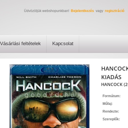
Üdvözöljük webshopunkban!
Bejelentkezés
vagy
regisztráció
Vásárlási feltételek
Kapcsolat
HANCOCK
KIADÁS
HANCOCK (20
Formátum:
Műfaj:
Rendezte:
Szereplők: