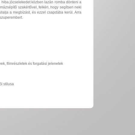
án hiba jócselekedet közben lazán romba dönteni a
imázsépítõ szakértõvel, felkéri, hogy segítsen neki
llalja a megbízást, és ezzel csapdába kerül. Arra
 szuperembert.
ek, filmrészletek és forgatási jelenetek
i stílusa