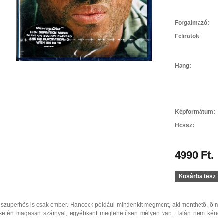
Forgalmazó:
Feliratok:
Hang:
Képformátum:
Hossz:
4990 Ft.
Kosárba tesz
 szuperhõs is csak ember. Hancock például mindenkit megment, aki menthetõ, õ m
setén magasan szárnyal, egyébként meglehetõsen mélyen van. Talán nem kén