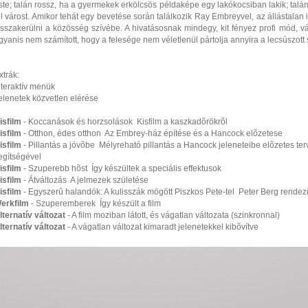
ste; talán rossz, ha a gyermekek erkölcsös példaképe egy lakókocsiban lakik; tal
él várost. Amikor tehát egy bevetése során találkozik Ray Embreyvel, az állástalan 
isszakerülni a közösség szívébe. A hivatásosnak mindegy, kit fényez profi mód, vá
gyanis nem számított, hogy a felesége nem véletlenül pártolja annyira a lecsúszott
xtrák:
nteraktív menük
elenetek közvetlen elérése
isfilm
- Koccanások és horzsolások  Kisfilm a kaszkadõrökrõl
isfilm
- Otthon, édes otthon  Az Embrey-ház építése és a Hancock elõzetese
isfilm
- Pillantás a jövõbe  Mélyreható pillantás a Hancock jeleneteibe elõzetes terv
egítségével
isfilm
- Szuperebb hõst  Így készültek a speciális effektusok
isfilm
- Átváltozás  A jelmezek születése
isfilm
- Egyszerû halandók: A kulisszák mögött Piszkos Pete-tel  Peter Berg rendezõ
erkfilm
- Szuperemberek  Így készült a film
lternatív változat
- A film moziban látott, és vágatlan változata (szinkronnal)
lternatív változat
- A vágatlan változat kimaradt jelenetekkel kibõvítve