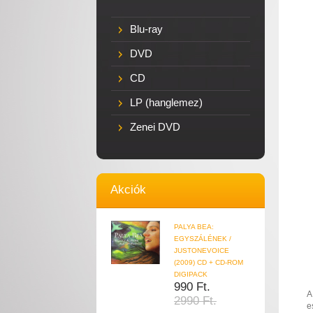
Blu-ray
DVD
CD
LP (hanglemez)
Zenei DVD
Akciók
PALYA BEA:
EGYSZÁLÉNEK /
JUSTONEVOICE
(2009) CD + CD-ROM
DIGIPACK
990 Ft.
A
2990 Ft.
e