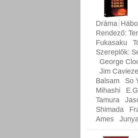
Dráma
Hábo
Rendező:
Te
Fukasaku
T
Szereplők:
S
George Clo
Jim Cavieze
Balsam
So 
Mihashi
E.G
Tamura
Jas
Shimada
Fr
Ames
Juny