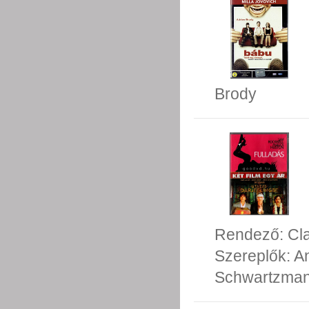
Brody
Rendező:
Cl
Szereplők:
An
Schwartzma