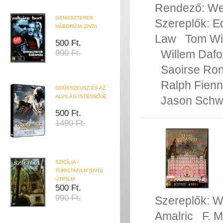
Rendező:
We
GENGSZTEREK
Szereplők:
E
HÁBORÚJA (DVD)
Law
Tom Wi
500 Ft.
Willem Daf
990 Ft.
Saoirse Ro
Ralph Fien
ODÜSSZEUSZ ÉS AZ
ALVILÁG ISTENNŐJE
Jason Schw
500 Ft.
1490 Ft.
SZICÍLIA -
TURISTAFILM (DVD)
ÚTIFILM
500 Ft.
990 Ft.
Szereplők:
W
Amalric
F. 