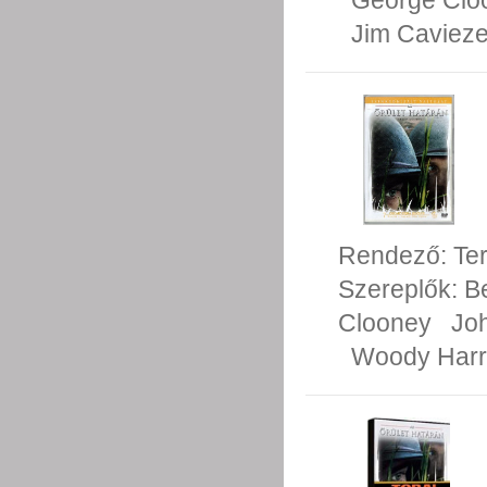
George Clo
Jim Cavieze
Rendező:
Te
Szereplők:
B
Clooney
Joh
Woody Harr