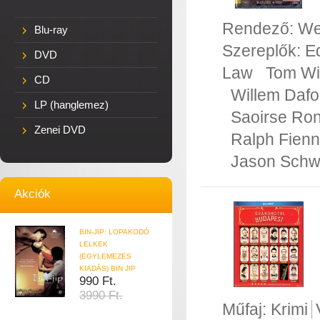
Rendező:
We
Blu-ray
Szereplők:
E
DVD
Law
Tom Wi
CD
Willem Daf
LP (hanglemez)
Saoirse Ro
Zenei DVD
Ralph Fien
Jason Schw
Akciók
BIN-JIP: LOPAKODÓ
LELKEK
(EGYLEMEZES
KIADÁS) BIN JIP
990 Ft.
3990 Ft.
Műfaj:
Krimi