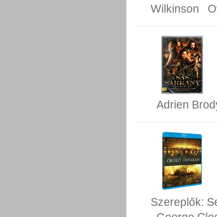
Wilkinson
O
Adrien Brod
Szereplők:
S