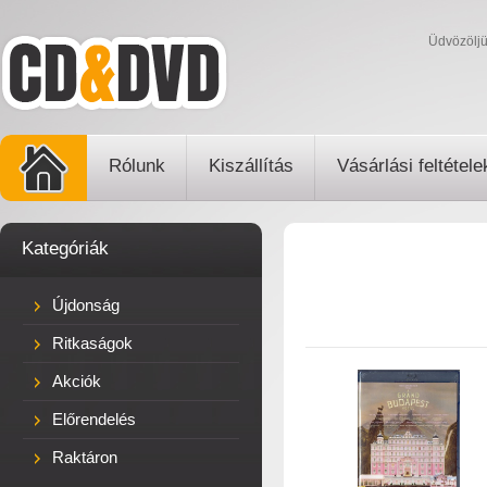
Üdvözölj
Rólunk
Kiszállítás
Vásárlási feltétele
Kategóriák
Újdonság
Ritkaságok
Akciók
Előrendelés
Raktáron