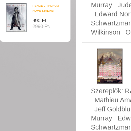
Murray
Jud
PENGE 2. (FÓRUM
HOME KIADÁS)
Edward Nor
990 Ft.
Schwartzma
2990 Ft.
Wilkinson
O
Szereplők:
R
Mathieu Ama
Jeff Goldbl
Murray
Edw
Schwartzma