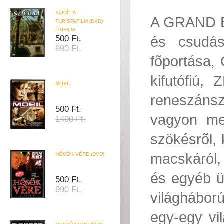
SZICÍLIA -
A GRAND B
TURISTAFILM (DVD)
ÚTIFILM
és csudás
500 Ft.
990 Ft.
fõportása,
kifutófiú,
MOBIL
reneszáns
500 Ft.
vagyon meg
1490 Ft.
szökésrõl,
macskáról,
HŐSÖK VÉRE (DVD)
és egyéb ü
500 Ft.
990 Ft.
világhábor
egy-egy vi