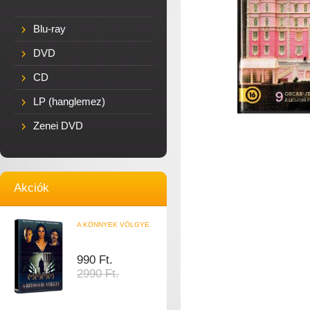
Blu-ray
DVD
CD
LP (hanglemez)
Zenei DVD
Akciók
A KÖNNYEK VÖLGYE
990 Ft.
2990 Ft.