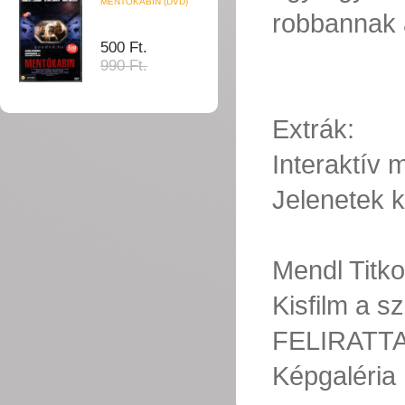
MENTŐKABIN (DVD)
robbannak
500 Ft.
990 Ft.
Extrák:
Interaktív
Jelenetek k
Mendl Tit
Kisfilm a 
FELIRATT
Képgaléria