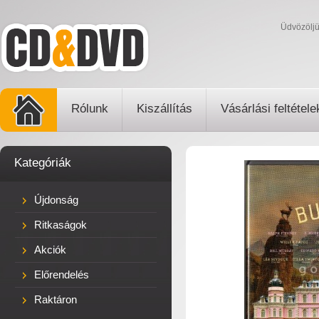
Üdvözölj
Rólunk
Kiszállítás
Vásárlási feltétele
Kategóriák
Újdonság
Ritkaságok
Akciók
Előrendelés
Raktáron