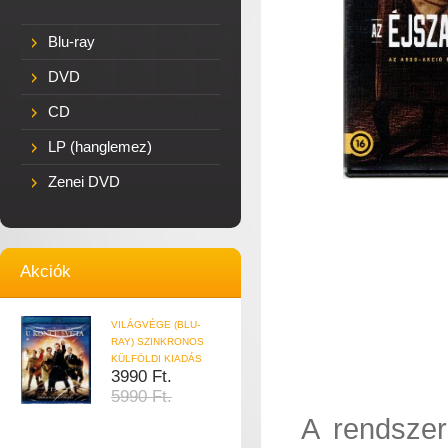
Blu-ray
DVD
CD
LP (hanglemez)
Zenei DVD
Akciók
VILÁGVÉGE (BLU-
RAY) SZINKRONOS
KÜLFÖLDI KIADÁS
3990 Ft.
5990 Ft.
A rendszer