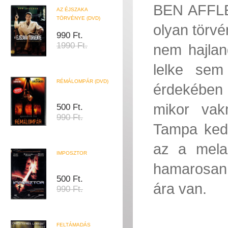
BEN AFFLEC
AZ ÉJSZAKA
TÖRVÉNYE (DVD)
olyan törvé
990 Ft.
1990 Ft.
nem hajlan
lelke sem
RÉMÁLOMPÁR (DVD)
érdekében 
mikor vak
500 Ft.
990 Ft.
Tampa kedv
az a melas
IMPOSZTOR
hamarosan
500 Ft.
ára van.
990 Ft.
FELTÁMADÁS