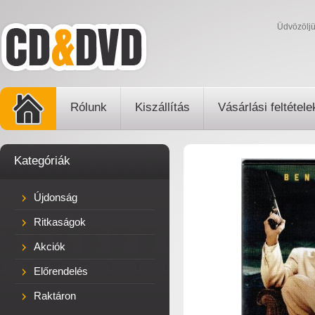
Üdvözölj
Rólunk
Kiszállítás
Vásárlási feltétele
Kategóriák
Újdonság
Ritkaságok
Akciók
Előrendelés
Raktáron