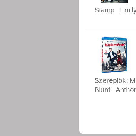
Stamp
Emily
Szereplők:
M
Blunt
Antho