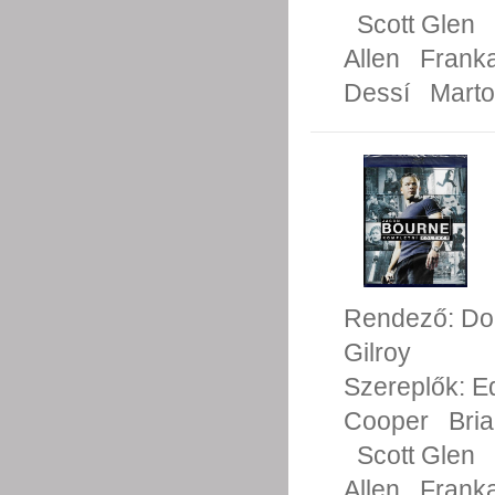
Scott Glen
Allen
Franka
Dessí
Mart
Rendező:
Do
Gilroy
Szereplők:
E
Cooper
Bri
Scott Glen
Allen
Franka