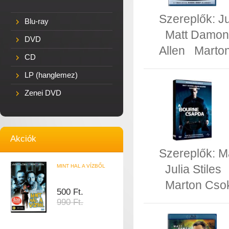
Szereplők:
Ju
Blu-ray
Matt Damon
DVD
Allen
Marto
CD
LP (hanglemez)
Zenei DVD
Akciók
Szereplők:
M
Julia Stiles
MINT HAL A VÍZBŐL
Marton Cso
500 Ft.
990 Ft.