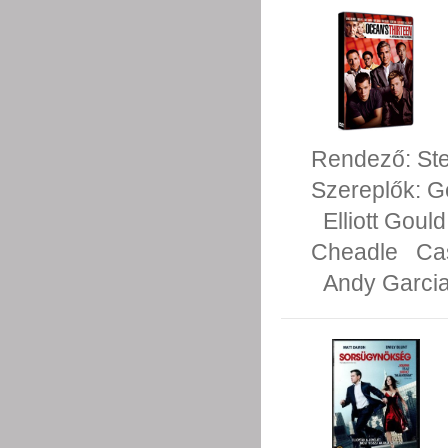
Rendező:
St
Szereplők:
G
Elliott Gould
Cheadle
Ca
Andy Garci