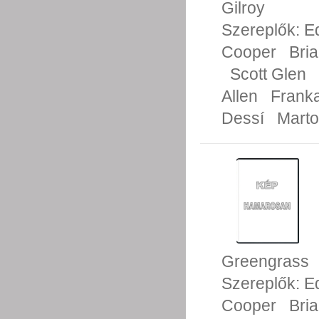
Gilroy
Szereplők:
E
Cooper
Bri
Scott Glen
Allen
Franka
Dessí
Mart
Greengrass
Szereplők:
E
Cooper
Bri