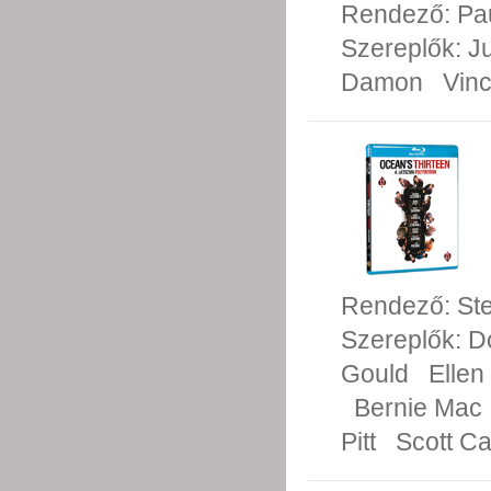
Rendező:
Pa
Szereplők:
Ju
Damon
Vin
Rendező:
St
Szereplők:
D
Gould
Ellen
Bernie Mac
Pitt
Scott C