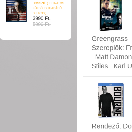
DOSSZIÉ (FELIRATOS
KÜLFÖLDI KIADÁSÚ
BLU-RAY)
3990 Ft.
5990 Ft.
Greengrass
Szereplők:
F
Matt Damon
Stiles
Karl 
Rendező:
Do