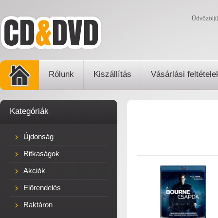
Üdvözölj
Rólunk
Kiszállítás
Vásárlási feltétele
Kategóriák
Újdonság
Ritkaságok
Akciók
Előrendelés
Raktáron