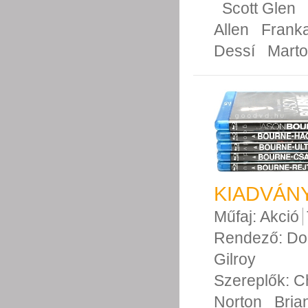
Scott Glen
Allen
Franka
Dessí
Mart
KIADVÁNY
Műfaj:
Akció
Rendező:
Do
Gilroy
Szereplők:
C
Norton
Bria