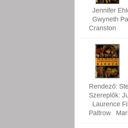
Jennifer Ehl
Gwyneth Pa
Cranston
Rendező:
St
Szereplők:
J
Laurence F
Paltrow
Mari