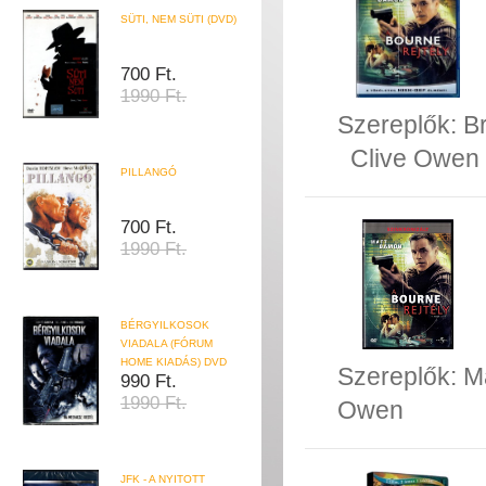
SÜTI, NEM SÜTI (DVD)
700 Ft.
1990 Ft.
Szereplők:
B
Clive Owen
PILLANGÓ
700 Ft.
1990 Ft.
BÉRGYILKOSOK
VIADALA (FÓRUM
HOME KIADÁS) DVD
Szereplők:
M
990 Ft.
1990 Ft.
Owen
JFK - A NYITOTT