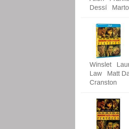
Dessí
Mart
Winslet
Lau
Law
Matt D
Cranston