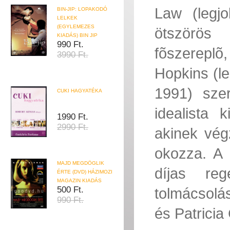
Law (legjo
BIN-JIP: LOPAKODÓ
LELKEK
(EGYLEMEZES
ötszörös 
KIADÁS) BIN JIP
990 Ft.
fõszereplõ
3990 Ft.
Hopkins (le
1991) szer
CUKI HAGYATÉKA
idealista 
1990 Ft.
2990 Ft.
akinek vég
okozza. A 
MAJD MEGDÖGLIK
díjas reg
ÉRTE (DVD) HÁZIMOZI
MAGAZIN KIADÁS
500 Ft.
tolmácsolá
990 Ft.
és Patricia