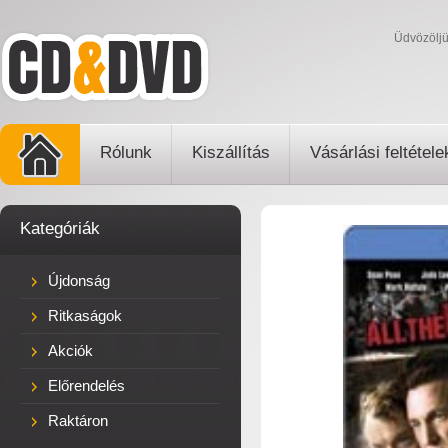
Üdvözölj
Rólunk
Kiszállítás
Vásárlási feltétele
Kategóriák
Újdonság
Ritkaságok
Akciók
Előrendelés
Raktáron