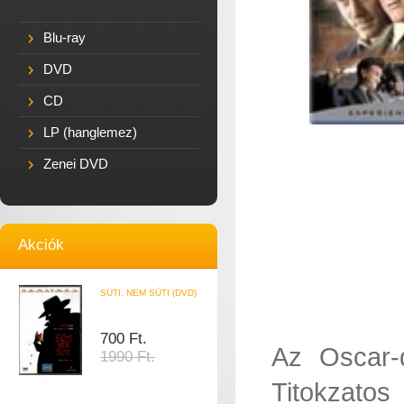
Blu-ray
DVD
CD
LP (hanglemez)
Zenei DVD
Akciók
SÜTI, NEM SÜTI (DVD)
700 Ft.
Az Oscar-d
1990 Ft.
Titokzatos