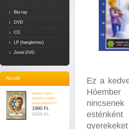
Blu-ray
DVD
CD
LP (hanglemez)
Zenei DVD
Akciók
Ez a kedve
Hóember c
HAWAII, OSLO
(ODEON KIADÁS -
nincsenek 
SORSZÁMOZOTT)
1990 Ft.
esténként
3990 Ft.
gyerekeke