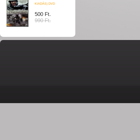
KIADÁS) DVD
500 Ft.
990 Ft.