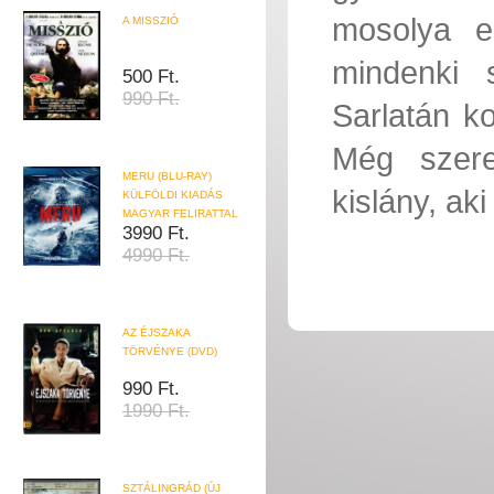
mosolya e
A MISSZIÓ
mindenki
500 Ft.
990 Ft.
Sarlatán k
Még szere
MERU (BLU-RAY)
kislány, ak
KÜLFÖLDI KIADÁS
MAGYAR FELIRATTAL
3990 Ft.
4990 Ft.
AZ ÉJSZAKA
TÖRVÉNYE (DVD)
990 Ft.
1990 Ft.
SZTÁLINGRÁD (ÚJ