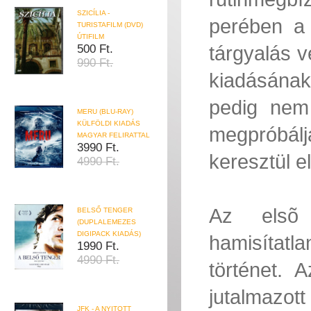
SZICÍLIA -
perében a 
TURISTAFILM (DVD)
ÚTIFILM
tárgyalás 
500 Ft.
990 Ft.
kiadásának 
pedig nem 
MERU (BLU-RAY)
KÜLFÖLDI KIADÁS
megpróbálj
MAGYAR FELIRATTAL
3990 Ft.
keresztül e
4990 Ft.
Az elsõ p
BELSŐ TENGER
(DUPLALEMEZES
DIGIPACK KIADÁS)
hamisítatl
1990 Ft.
4990 Ft.
történet. 
jutalmazott
JFK - A NYITOTT