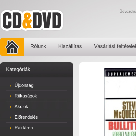
Üdvözölj
Rólunk
Kiszállítás
Vásárlási feltétele
Kategóriák
Újdonság
Ritkaságok
Akciók
Előrendelés
Raktáron