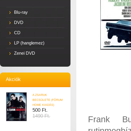
Blu-ray
DVD
CD
LP (hanglemez)
Zenei DVD
Akciók
A ZSARUK
BECSÜLETE (FÓRUM
HOME KIADÁS)
500 Ft.
1490 Ft.
Frank Bu
rutinmegb