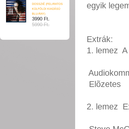
egyik lege
DOSSZIÉ (FELIRATOS
KÜLFÖLDI KIADÁSÚ
BLU-RAY)
3990 Ft.
5990 Ft.
Extrák:
1. lemez  A
 Audiokom
 Elõzetes
2. lemez  E
 Steve Mc