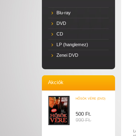
Blu-ray
DVD
CD
LP (hanglemez)
Zenei DVD
Akciók
HŐSÖK VÉRE (DVD)
500 Ft.
990 Ft.
L