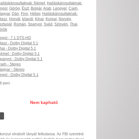
alláskárosultaknak: Német
,
Halláskárosultaknak:
ngol
,
Görög
,
Észt
,
Bolgár
,
Arab
,
Lengyel
,
Cseh
,
agyar
,
Dán
,
Finn
,
Héber
,
Halláskárosultaknak:
lasz
,
Horvát
,
Izlandi
,
Kínai
,
Koreai
,
Norvég
,
ortugál
,
Román
,
Spanyol
,
Svéd
,
Szlovén
,
Thai
,
örök
ngol - 7.1 DTS-HD
lasz - Dolby Digital 5.1
hai - Dolby Digital 5.1
émet - Dolby Digital 5.1
panyol - Dolby Digital 5.1
seh - Stereo
agyar - Stereo
ngol - Dolby Digital 5.1
8 perc
Nem kapható
nzul elrabolt lányát felkutassa. Az FBI szeretné