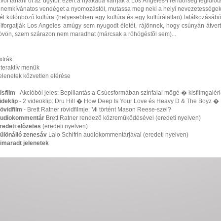
ávol tartani õt az ügytõl, ezért a nyakába varrják a Los Angeles-i rendõrség legidiót
 nemkívánatos vendéget a nyomozástól, mutassa meg neki a helyi nevezetességeke
ét különbözõ kultúra (helyesebben egy kultúra és egy kultúrálatlan) találkozásáb
elforgatják Los Angeles amúgy sem nyugodt életét, rájönnek, hogy csúnyán átver
övön, szem szárazon nem maradhat (márcsak a röhögéstõl sem)...
xtrák:
nteraktív menük
elenetek közvetlen elérése
isfilm
- Akcióból jeles: Bepillantás a Csúcsformában színfalai mögé � kisfilmgalér
ideklip
- 2 videoklip: Dru Hill � How Deep Is Your Love és Heavy D & The Boyz � 
övidfilm
- Brett Ratner rövidfilmje: Mi történt Mason Reese-szel?
udiokommentár
Brett Ratner rendezõ közremûködésével (eredeti nyelven)
redeti elõzetes
(eredeti nyelven)
ülönálló zenesáv
Lalo Schifrin audiokommentárjával (eredeti nyelven)
imaradt jelenetek