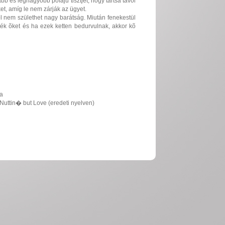
ább és legnagyobb pofájú tisztjét, hogy tartsa távol
t, amíg le nem zárják az ügyet.
ól nem születhet nagy barátság. Miután fenekestül
ték õket és ha ezek ketten bedurvulnak, akkor kõ
ia
Nuttin� but Love (eredeti nyelven)