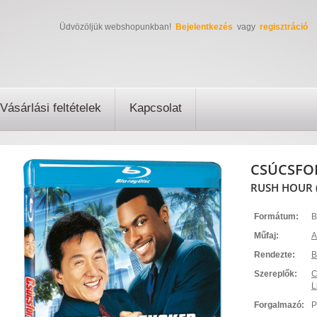
Üdvözöljük webshopunkban!
Bejelentkezés
vagy
regisztráció
Vásárlási feltételek
Kapcsolat
CSÚCSFO
RUSH HOUR (
Formátum:
B
Műfaj:
A
Rendezte:
B
Szereplők:
C
L
Forgalmazó:
P