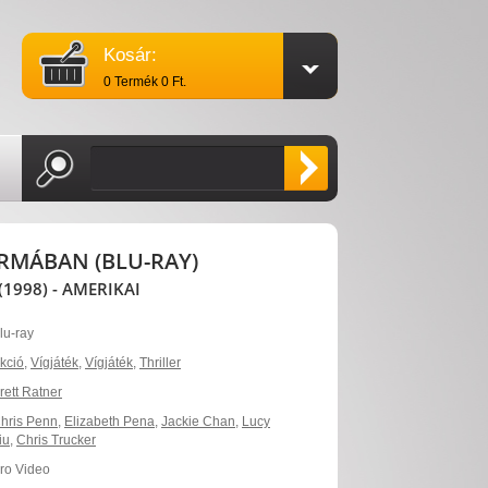
Kosár:
0 Termék 0 Ft.
RMÁBAN (BLU-RAY)
1998) - AMERIKAI
lu-ray
kció
,
Vígjáték
,
Vígjáték
,
Thriller
rett Ratner
hris Penn
,
Elizabeth Pena
,
Jackie Chan
,
Lucy
iu
,
Chris Trucker
ro Video