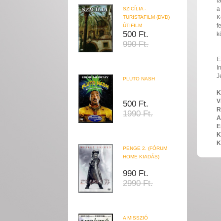
t
a
SZICÍLIA -
K
TURISTAFILM (DVD)
f
ÚTIFILM
500 Ft.
k
990 Ft.
E
I
J
PLUTO NASH
K
V
500 Ft.
R
1990 Ft.
A
E
K
K
PENGE 2. (FÓRUM
HOME KIADÁS)
990 Ft.
2990 Ft.
A MISSZIÓ