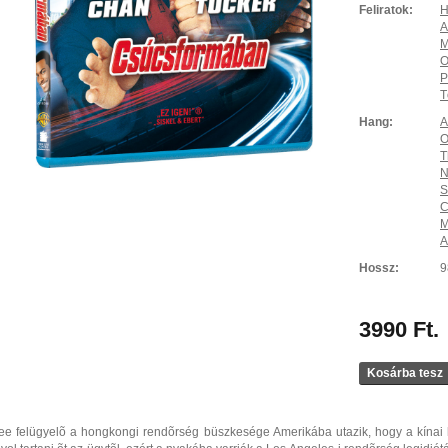
Feliratok:
H
A
M
O
P
T
Hang:
A
O
T
N
S
C
M
A
Hossz:
9
3990 Ft.
Kosárba tesz
ee felügyelõ a hongkongi rendõrség büszkesége Amerikába utazik, hogy a kínai ko