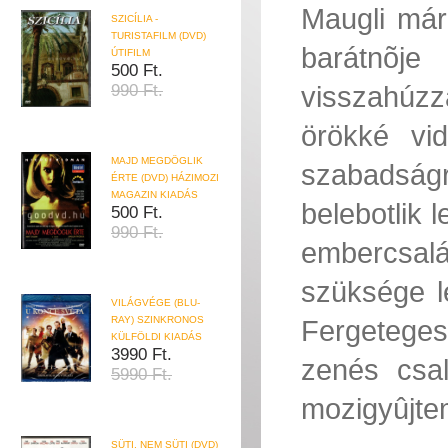
Maugli már
SZICÍLIA -
TURISTAFILM (DVD)
barátnõj
ÚTIFILM
500 Ft.
visszahúz
990 Ft.
örökké vi
MAJD MEGDÖGLIK
szabadság
ÉRTE (DVD) HÁZIMOZI
MAGAZIN KIADÁS
belebotlik 
500 Ft.
990 Ft.
embercsalá
szüksége l
VILÁGVÉGE (BLU-
RAY) SZINKRONOS
Fergetege
KÜLFÖLDI KIADÁS
3990 Ft.
zenés csal
5990 Ft.
mozigyûjte
SÜTI, NEM SÜTI (DVD)