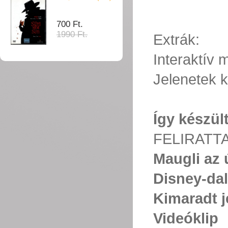
700 Ft.
1990 Ft.
Extrák:
Interaktív
Jelenetek k
Így készül
FELIRATT
Maugli az
Disney-da
Kimaradt j
Videóklip