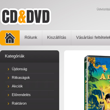
Üdvözölj
Rólunk
Kiszállítás
Vásárlási feltétele
Kategóriák
Újdonság
Ritkaságok
Akciók
Előrendelés
Raktáron