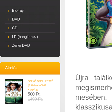
Blu-ray
DVD
CD
LP (hanglemez)
Zenei DVD
Akciók
Újra talál
FOLYÓ SZELI KETTÉ
megismerh
(GAMMA HOME
KIADÁS)
500 Ft.
mesében. 
1490 Ft.
klasszikusa