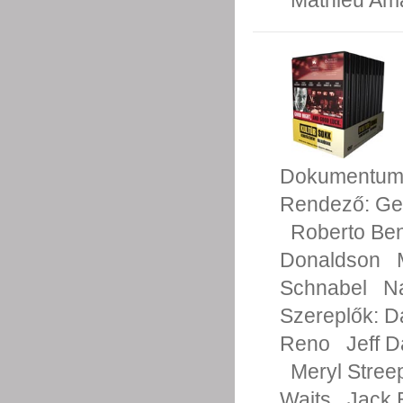
Mathieu Ama
Dokumentumf
Rendező:
Ge
Roberto Ben
Donaldson
Schnabel
N
Szereplők:
D
Reno
Jeff D
Meryl Stree
Waits
Jack 