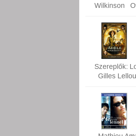
Wilkinson
O
Szereplők:
L
Gilles Lello