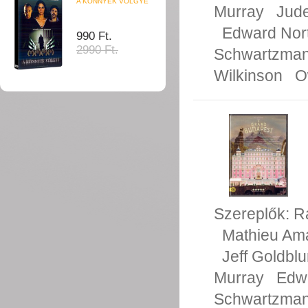
A KÖNNYEK VÖLGYE
Murray
Jud
Edward Nor
990 Ft.
2990 Ft.
Schwartzma
Wilkinson
O
Szereplők:
R
Mathieu Ama
Jeff Goldbl
Murray
Edw
Schwartzma