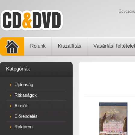
Üdvözölj
Rólunk
Kiszállítás
Vásárlási feltétele
Kategóriák
Újdonság
Ritkaságok
Akciók
Előrendelés
Raktáron