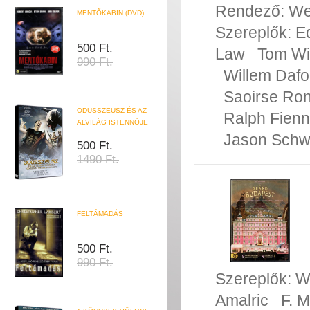
Rendező:
We
MENTŐKABIN (DVD)
Szereplők:
E
500 Ft.
Law
Tom Wi
990 Ft.
Willem Daf
Saoirse Ro
ODÜSSZEUSZ ÉS AZ
Ralph Fien
ALVILÁG ISTENNŐJE
Jason Schw
500 Ft.
1490 Ft.
FELTÁMADÁS
500 Ft.
990 Ft.
Szereplők:
W
Amalric
F. 