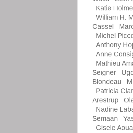
Katie Holm
William H. 
Cassel
Marc
Michel Picco
Anthony Ho
Anne Consi
Mathieu Ama
Seigner
Ugo
Blondeau
M
Patricia Cla
Arestrup
Ol
Nadine Lab
Semaan
Ya
Gisele Aou