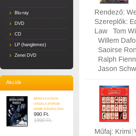
Rendező:
We
Blu-ray
Szereplők:
E
DVD
Law
Tom Wi
CD
Willem Daf
LP (hanglemez)
Saoirse Ro
Zenei DVD
Ralph Fien
Jason Schw
Akciók
BÉRGYILKOSOK
VIADALA (FÓRUM
HOME KIADÁS) DVD
990 Ft.
1990 Ft.
Műfaj:
Krimi