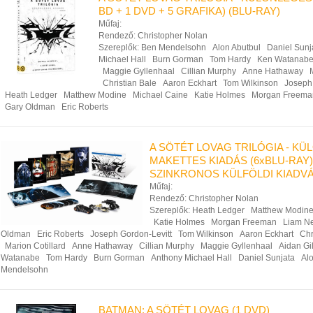
BD + 1 DVD + 5 GRAFIKA) (BLU-RAY)
Műfaj:
Rendező:
Christopher Nolan
Szereplők:
Ben Mendelsohn
Alon Abutbul
Daniel Sunj
Michael Hall
Burn Gorman
Tom Hardy
Ken Watanab
Maggie Gyllenhaal
Cillian Murphy
Anne Hathaway
Christian Bale
Aaron Eckhart
Tom Wilkinson
Joseph 
Heath Ledger
Matthew Modine
Michael Caine
Katie Holmes
Morgan Freema
Gary Oldman
Eric Roberts
A SÖTÉT LOVAG TRILÓGIA - K
MAKETTES KIADÁS (6xBLU-RAY)
SZINKRONOS KÜLFÖLDI KIADV
Műfaj:
Rendező:
Christopher Nolan
Szereplők:
Heath Ledger
Matthew Modin
Katie Holmes
Morgan Freeman
Liam N
Oldman
Eric Roberts
Joseph Gordon-Levitt
Tom Wilkinson
Aaron Eckhart
Chr
Marion Cotillard
Anne Hathaway
Cillian Murphy
Maggie Gyllenhaal
Aidan Gi
Watanabe
Tom Hardy
Burn Gorman
Anthony Michael Hall
Daniel Sunjata
Al
Mendelsohn
BATMAN: A SÖTÉT LOVAG (1 DVD)