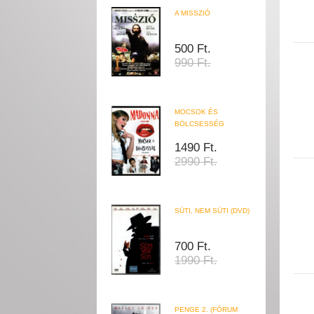
A MISSZIÓ
500 Ft.
990 Ft.
MOCSOK ÉS
BÖLCSESSÉG
1490 Ft.
2990 Ft.
SÜTI, NEM SÜTI (DVD)
700 Ft.
1990 Ft.
PENGE 2. (FÓRUM