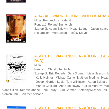
A HAZAFI (WARNER HOME VIDEO KIADÁS)
Műfaj:
Romantikus
Kaland
Rendező:
Roland Emmerich
Szereplők:
Adam Baldwin
Heath Ledger
Jason Isaacs
Richardson
Mel Gibson
Tchéky Karyo
A SÖTÉT LOVAG TRILÓGIA - KÜLÖNLEGES 
DVD)
Műfaj:
Rendező:
Christopher Nolan
Szereplők:
Eric Roberts
Gary Oldman
Liam Neeson
M
Katie Holmes
Michael Caine
Matthew Modine
Heath
Joseph Gordon-Levitt
Tom Wilkinson
Aaron Eckhart
Marion Cotillard
Anne Hathaway
Cillian Murphy
Mag
Aidan Gillen
Ken Watanabe
Tom Hardy
Burn Gorman
Anthony Michael Hall
Alon Abutbul
Ben Mendelsohn
A SÖTÉT LOVAG TRILÓGIA - KÜLÖNLEGES 