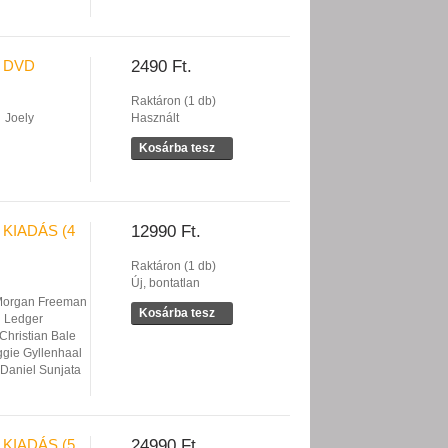
 DVD
2490 Ft.
Raktáron (1 db)
Joely
Használt
Kosárba tesz
KIADÁS (4
12990 Ft.
Raktáron (1 db)
Új, bontatlan
organ Freeman
Kosárba tesz
 Ledger
Christian Bale
gie Gyllenhaal
Daniel Sunjata
KIADÁS (5
24990 Ft.