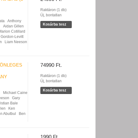
Raktáron (1 db)
Új, bontatlan
ata
Anthony
Kosárba tesz
e
Aidan Gillen
Marion Cotillard
Gordon-Levitt
n
Liam Neeson
ÜLÖNLEGES
74990 Ft.
Raktáron (1 db)
ÁNY
Új, bontatlan
Kosárba tesz
e
Michael Caine
eeson
Gary
istian Bale
llen
Ken
on Abutbul
Ben
1990 Ft.