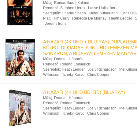
Műfaj:
Romantikus
Kaland
Rendező:
Stephen Herek
Lasse Hallström
Szereplők:
Charlie Sheen
Kiefer Sutherland
Chris O'D
Platt
Tim Curry
Rebecca De Mornay
Heath Ledger
S
Jeremy Irons
A HAZAFI (4K UHD + BLU-RAY) DUPLALEM
KÜLFÖLDI KIADÁS, A 4K UHD LEMEZEN 
SZINKRON, A BLU-RAY LEMEZEN MAGYAR 
Műfaj:
Dráma
Háborús
Rendező:
Roland Emmerich
Szereplők:
Heath Ledger
Joely Richardson
Mel Gibso
Wilkinson
Tcheky Karyo
Chris Cooper
A HAZAFI (4K UHD BD+BD) (BLU-RAY)
Műfaj:
Dráma
Háborús
Rendező:
Roland Emmerich
Szereplők:
Heath Ledger
Joely Richardson
Mel Gibso
Wilkinson
Tcheky Karyo
Chris Cooper