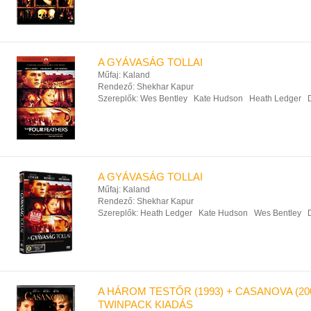
A GYÁVASÁG TOLLAI
Műfaj:
Kaland
Rendező:
Shekhar Kapur
Szereplők:
Wes Bentley
Kate Hudson
Heath Ledger
A GYÁVASÁG TOLLAI
Műfaj:
Kaland
Rendező:
Shekhar Kapur
Szereplők:
Heath Ledger
Kate Hudson
Wes Bentley
A HÁROM TESTŐR (1993) + CASANOVA (20
TWINPACK KIADÁS