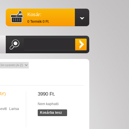
Kosár:
0 Termék 0 Ft.
AY)
3990 Ft.
Nem kapható
vitt
Larisa
Kosárba tesz