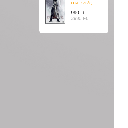
HOME KIADÁS)
990 Ft.
2990 Ft.