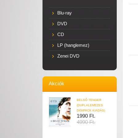
Blu-ray
DVD
CD
LP (hanglemez)
Zenei DVD
Akciók
BELSŐ TENGER
(DUPLALEMEZES
DIGIPACK KIADÁS)
1990 Ft.
4990 Ft.