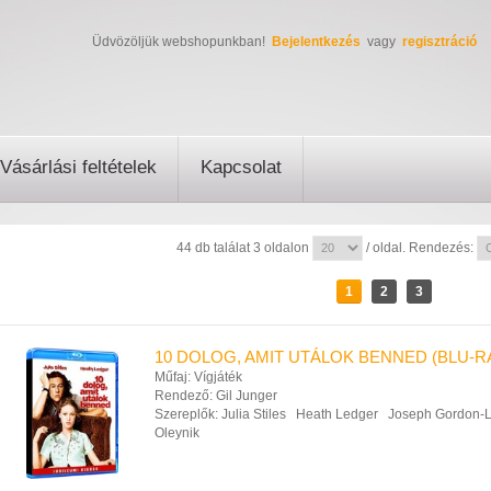
Üdvözöljük webshopunkban!
Bejelentkezés
vagy
regisztráció
Vásárlási feltételek
Kapcsolat
44 db találat 3 oldalon
/ oldal. Rendezés:
1
2
3
10 DOLOG, AMIT UTÁLOK BENNED (BLU-R
Műfaj:
Vígjáték
Rendező:
Gil Junger
Szereplők:
Julia Stiles
Heath Ledger
Joseph Gordon-Le
Oleynik