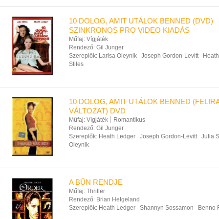
10 DOLOG, AMIT UTÁLOK BENNED (DVD)
SZINKRONOS PRO VIDEO KIADÁS
Műfaj:
Vígjáték
Rendező:
Gil Junger
Szereplők:
Larisa Oleynik
Joseph Gordon-Levitt
Heath
Stiles
10 DOLOG, AMIT UTÁLOK BENNED (FELIR
VÁLTOZAT) DVD
Műfaj:
Vígjáték
Romantikus
Rendező:
Gil Junger
Szereplők:
Heath Ledger
Joseph Gordon-Levitt
Julia S
Oleynik
A BŰN RENDJE
Műfaj:
Thriller
Rendező:
Brian Helgeland
Szereplők:
Heath Ledger
Shannyn Sossamon
Benno 