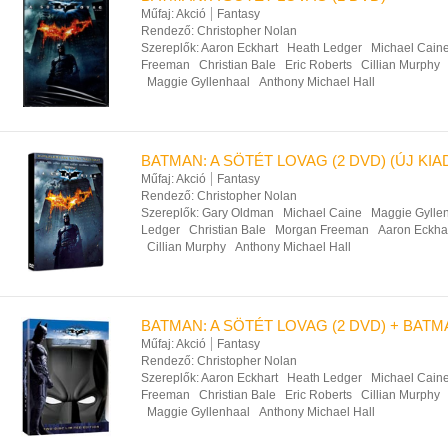
Műfaj:
Akció
Fantasy
Rendező:
Christopher Nolan
Szereplők:
Aaron Eckhart
Heath Ledger
Michael Cain
Freeman
Christian Bale
Eric Roberts
Cillian Murphy
Maggie Gyllenhaal
Anthony Michael Hall
BATMAN: A SÖTÉT LOVAG (2 DVD) (ÚJ KIA
Műfaj:
Akció
Fantasy
Rendező:
Christopher Nolan
Szereplők:
Gary Oldman
Michael Caine
Maggie Gylle
Ledger
Christian Bale
Morgan Freeman
Aaron Eckha
Cillian Murphy
Anthony Michael Hall
BATMAN: A SÖTÉT LOVAG (2 DVD) + BAT
Műfaj:
Akció
Fantasy
Rendező:
Christopher Nolan
Szereplők:
Aaron Eckhart
Heath Ledger
Michael Cain
Freeman
Christian Bale
Eric Roberts
Cillian Murphy
Maggie Gyllenhaal
Anthony Michael Hall