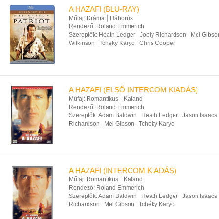
A HAZAFI (BLU-RAY)
Műfaj:
Dráma
Háborús
Rendező:
Roland Emmerich
Szereplők:
Heath Ledger
Joely Richardson
Mel Gibso
Wilkinson
Tcheky Karyo
Chris Cooper
A HAZAFI (ELSŐ INTERCOM KIADÁS)
Műfaj:
Romantikus
Kaland
Rendező:
Roland Emmerich
Szereplők:
Adam Baldwin
Heath Ledger
Jason Isaacs
Richardson
Mel Gibson
Tchéky Karyo
A HAZAFI (INTERCOM KIADÁS)
Műfaj:
Romantikus
Kaland
Rendező:
Roland Emmerich
Szereplők:
Adam Baldwin
Heath Ledger
Jason Isaacs
Richardson
Mel Gibson
Tchéky Karyo