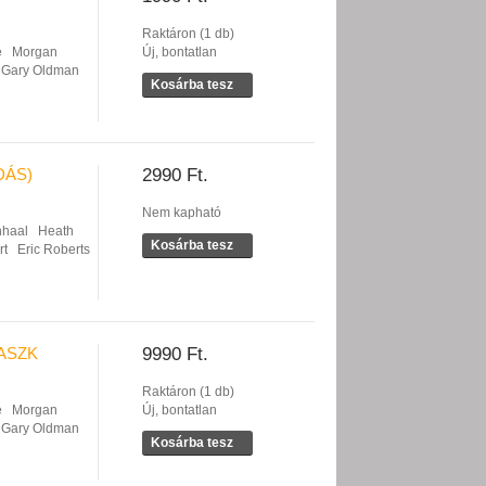
Raktáron (1 db)
e
Morgan
Új, bontatlan
Gary Oldman
Kosárba tesz
DÁS)
2990 Ft.
Nem kapható
nhaal
Heath
Kosárba tesz
rt
Eric Roberts
MASZK
9990 Ft.
Raktáron (1 db)
e
Morgan
Új, bontatlan
Gary Oldman
Kosárba tesz