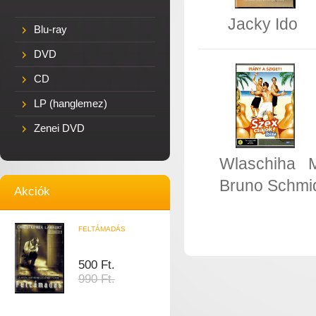
Jacky Ido
Blu-ray
DVD
CD
LP (hanglemez)
Zenei DVD
Wlaschiha
Bruno Schmi
Akciók
FELTÁMADÁS
500 Ft.
990 Ft.