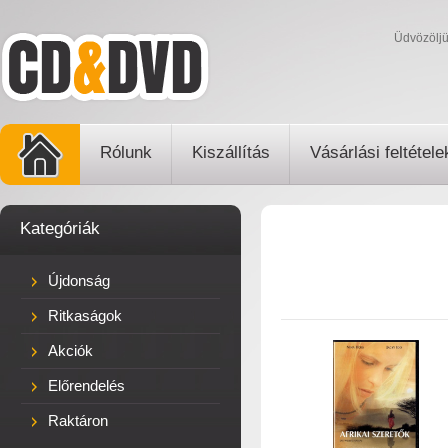
Üdvözölj
Rólunk
Kiszállítás
Vásárlási feltétele
Kategóriák
Újdonság
Ritkaságok
Akciók
Előrendelés
Raktáron