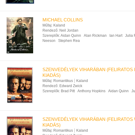
MICHAEL COLLINS
Műfaj:
Kaland
Rendező:
Neil Jordan
Szereplők:
Aidan Quinn
Alan Rickman
Ian Hart
Julia
Neeson
Stephen Rea
SZENVEDÉLYEK VIHARÁBAN (FELIRATOS
KIADÁS)
Műfaj:
Romantikus
Kaland
Rendező:
Edward Zwick
Szereplők:
Brad Pitt
Anthony Hopkins
Aidan Quinn
J
SZENVEDÉLYEK VIHARÁBAN (FELIRATOS
KIADÁS)
Műfaj:
Romantikus
Kaland