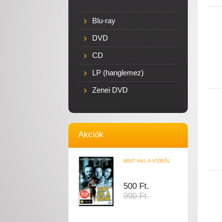
Blu-ray
DVD
CD
LP (hanglemez)
Zenei DVD
Akciók
MINT HAL A VÍZBŐL
500 Ft.
990 Ft.