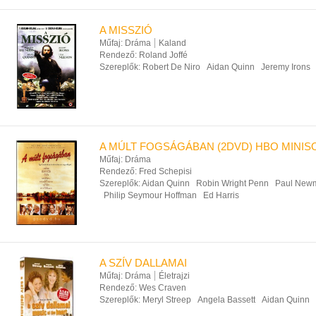
A MISSZIÓ
Műfaj:
Dráma
Kaland
Rendező:
Roland Joffé
Szereplők:
Robert De Niro
Aidan Quinn
Jeremy Irons
A MÚLT FOGSÁGÁBAN (2DVD) HBO MINI
Műfaj:
Dráma
Rendező:
Fred Schepisi
Szereplők:
Aidan Quinn
Robin Wright Penn
Paul New
Philip Seymour Hoffman
Ed Harris
A SZÍV DALLAMAI
Műfaj:
Dráma
Életrajzi
Rendező:
Wes Craven
Szereplők:
Meryl Streep
Angela Bassett
Aidan Quinn