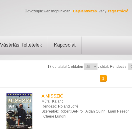
Üdvözöljük webshopunkban!
Bejelentkezés
vagy
regisztráció
Vásárlási feltételek
Kapcsolat
17 db találat 1 oldalon
/ oldal. Rendezés:
1
A MISSZIÓ
Műfaj:
Kaland
Rendező:
Roland Joffé
Szereplők:
Robert DeNiro
Aidan Quinn
Liam Neeson
Cherie Lunghi