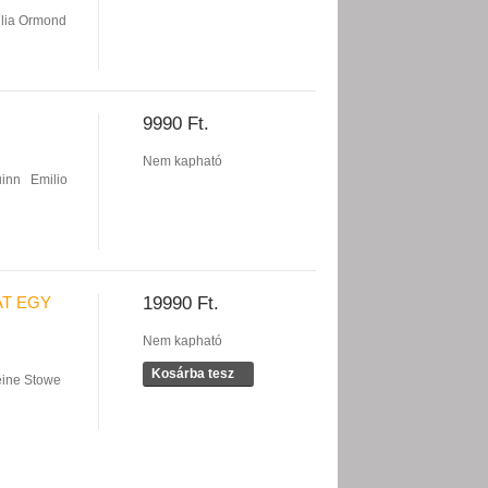
ulia Ormond
9990 Ft.
Nem kapható
uinn
Emilio
AT EGY
19990 Ft.
Nem kapható
Kosárba tesz
ine Stowe