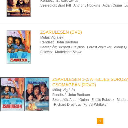
Rendező:
Edward Zwick
Szereplők:
Brad Pitt
Anthony Hopkins
Aidan Quinn
J
ZSARULESEN (DVD)
Műfaj:
Vígjáték
Rendező:
John Badham
Szereplők:
Richard Dreyfuss
Forest Whitaker
Aidan Q
Estevez
Madeleine Stowe
ZSARULESEN 1-2. A TELJES SOROZ
CSOMAGBAN (2DVD)
Műfaj:
Vígjáték
Rendező:
John Badham
Szereplők:
Aidan Quinn
Emilio Estevez
Madele
Richard Dreyfuss
Forest Whitaker
1