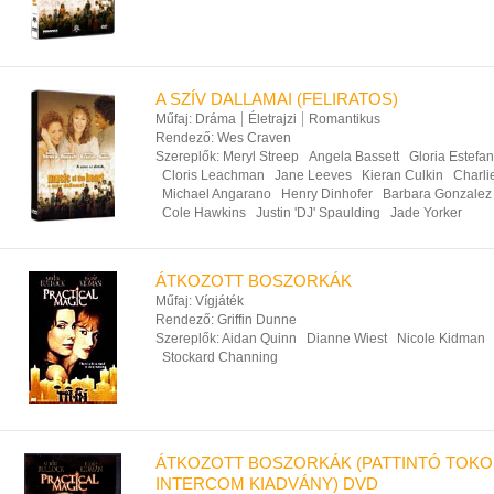
A SZÍV DALLAMAI (FELIRATOS)
Műfaj:
Dráma
Életrajzi
Romantikus
Rendező:
Wes Craven
Szereplők:
Meryl Streep
Angela Bassett
Gloria Estefan
Cloris Leachman
Jane Leeves
Kieran Culkin
Charli
Michael Angarano
Henry Dinhofer
Barbara Gonzalez
Cole Hawkins
Justin 'DJ' Spaulding
Jade Yorker
ÁTKOZOTT BOSZORKÁK
Műfaj:
Vígjáték
Rendező:
Griffin Dunne
Szereplők:
Aidan Quinn
Dianne Wiest
Nicole Kidman
Stockard Channing
ÁTKOZOTT BOSZORKÁK (PATTINTÓ TOKO
INTERCOM KIADVÁNY) DVD