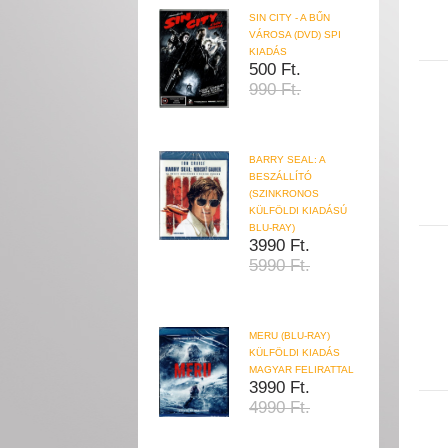
SIN CITY - A BŰN
VÁROSA (DVD) SPI
KIADÁS
500 Ft.
990 Ft.
BARRY SEAL: A
BESZÁLLÍTÓ
(SZINKRONOS
KÜLFÖLDI KIADÁSÚ
BLU-RAY)
3990 Ft.
5990 Ft.
MERU (BLU-RAY)
KÜLFÖLDI KIADÁS
MAGYAR FELIRATTAL
3990 Ft.
4990 Ft.