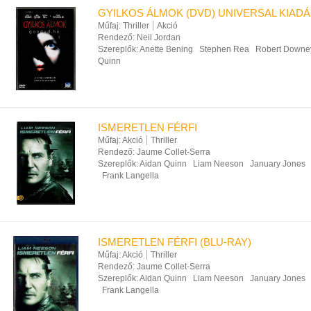
GYILKOS ÁLMOK (DVD) UNIVERSAL KIAD
Műfaj:
Thriller
Akció
Rendező:
Neil Jordan
Szereplők:
Anette Bening
Stephen Rea
Robert Downey
Quinn
ISMERETLEN FÉRFI
Műfaj:
Akció
Thriller
Rendező:
Jaume Collet-Serra
Szereplők:
Aidan Quinn
Liam Neeson
January Jones
Frank Langella
ISMERETLEN FÉRFI (BLU-RAY)
Műfaj:
Akció
Thriller
Rendező:
Jaume Collet-Serra
Szereplők:
Aidan Quinn
Liam Neeson
January Jones
Frank Langella