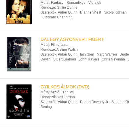
Műfaj:
Fantasy
Romantikus
Vígjáték
Rendező:
Griffin Dunne
Szereplők:
Aidan Quinn
Dianne Wiest
Nicole Kidman
Stockard Channing
DAL EGY AGYONVERT FIÚÉRT
Műfaj:
Filmdráma
Rendező:
Aisling Walsh
Szereplők:
Aidan Quinn
Iain Glen
Marc Warren
Dudle
Devlin
Stuart Graham
John Travers
Chris Newman
GYILKOS ÁLMOK (DVD)
Műfaj:
Akció
Thriller
Rendező:
Neil Jordan
Szereplők:
Aidan Quinn
Robert Downey Jr.
Stephen R
Bening