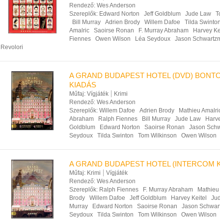
Rendező:
Wes Anderson
Szereplők:
Edward Norton
Jeff Goldblum
Jude Law
T
Bill Murray
Adrien Brody
Willem Dafoe
Tilda Swinto
Amalric
Saoirse Ronan
F. Murray Abraham
Harvey Ke
Fiennes
Owen Wilson
Léa Seydoux
Jason Schwartz
Revolori
A GRAND BUDAPEST HOTEL (DVD) BONT
KIADÁS
Műfaj:
Vígjáték
Krimi
Rendező:
Wes Anderson
Szereplők:
Willem Dafoe
Adrien Brody
Mathieu Amalri
Abraham
Ralph Fiennes
Bill Murray
Jude Law
Harve
Goldblum
Edward Norton
Saoirse Ronan
Jason Sch
Seydoux
Tilda Swinton
Tom Wilkinson
Owen Wilson
A GRAND BUDAPEST HOTEL (INTERCOM K
Műfaj:
Krimi
Vígjáték
Rendező:
Wes Anderson
Szereplők:
Ralph Fiennes
F. Murray Abraham
Mathieu
Brody
Willem Dafoe
Jeff Goldblum
Harvey Keitel
Ju
Murray
Edward Norton
Saoirse Ronan
Jason Schwar
Seydoux
Tilda Swinton
Tom Wilkinson
Owen Wilson