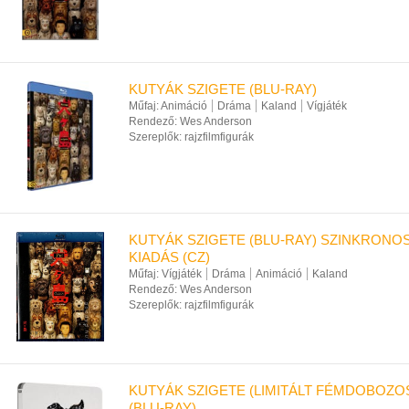
KUTYÁK SZIGETE (BLU-RAY)
Műfaj:
Animáció
Dráma
Kaland
Vígjáték
Rendező:
Wes Anderson
Szereplők:
rajzfilmfigurák
KUTYÁK SZIGETE (BLU-RAY) SZINKRONO
KIADÁS (CZ)
Műfaj:
Vígjáték
Dráma
Animáció
Kaland
Rendező:
Wes Anderson
Szereplők:
rajzfilmfigurák
KUTYÁK SZIGETE (LIMITÁLT FÉMDOBOZO
(BLU-RAY)