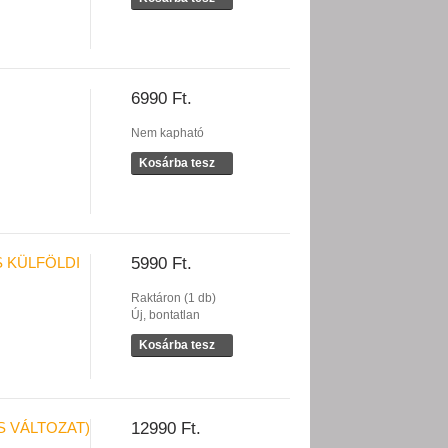
6990 Ft.
Nem kapható
Kosárba tesz
S KÜLFÖLDI
5990 Ft.
Raktáron (1 db)
Új, bontatlan
Kosárba tesz
S VÁLTOZAT)
12990 Ft.