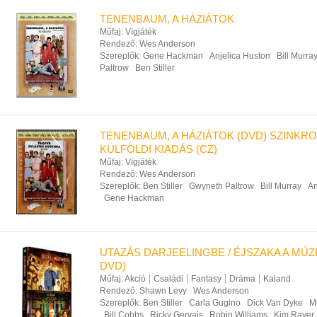
TENENBAUM, A HÁZIÁTOK
Műfaj:
Vígjáték
Rendező:
Wes Anderson
Szereplők:
Gene Hackman
Anjelica Huston
Bill Murra
Paltrow
Ben Stiller
TENENBAUM, A HÁZIÁTOK (DVD) SZINKR
KÜLFÖLDI KIADÁS (CZ)
Műfaj:
Vígjáték
Rendező:
Wes Anderson
Szereplők:
Ben Stiller
Gwyneth Paltrow
Bill Murray
An
Gene Hackman
UTAZÁS DARJEELINGBE / ÉJSZAKA A MÚ
DVD)
Műfaj:
Akció
Családi
Fantasy
Dráma
Kaland
Rendező:
Shawn Levy
Wes Anderson
Szereplők:
Ben Stiller
Carla Gugino
Dick Van Dyke
M
Bill Cobbs
Ricky Gervais
Robin Williams
Kim Raver