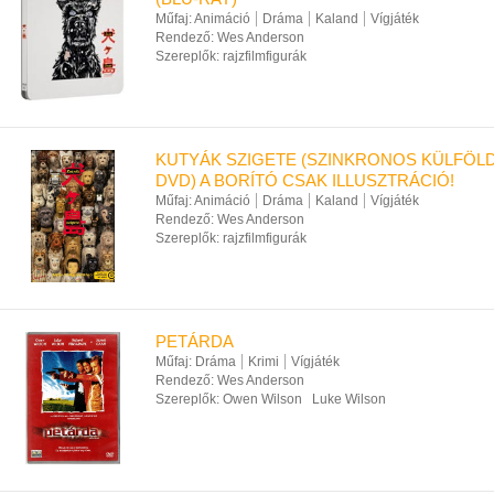
Műfaj:
Animáció
Dráma
Kaland
Vígjáték
Rendező:
Wes Anderson
Szereplők:
rajzfilmfigurák
KUTYÁK SZIGETE (SZINKRONOS KÜLFÖLD
DVD) A BORÍTÓ CSAK ILLUSZTRÁCIÓ!
Műfaj:
Animáció
Dráma
Kaland
Vígjáték
Rendező:
Wes Anderson
Szereplők:
rajzfilmfigurák
PETÁRDA
Műfaj:
Dráma
Krimi
Vígjáték
Rendező:
Wes Anderson
Szereplők:
Owen Wilson
Luke Wilson