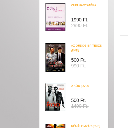
CUKI HAGYATÉKA
1990 Ft.
2990 Ft.
AZ ÖRDÖG ÉPÍTÉSZE
(DVD)
500 Ft.
990 Ft.
A KÓD (DVD)
500 Ft.
1490 Ft.
RÉMÁLOMPÁR (DVD)