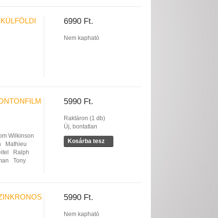
 KÜLFÖLDI
6990 Ft.
Nem kapható
BONTONFILM
5990 Ft.
Raktáron (1 db)
Új, bontatlan
om Wilkinson
Kosárba tesz
n
Mathieu
itel
Ralph
man
Tony
SZINKRONOS
5990 Ft.
Nem kapható