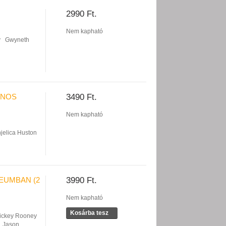
2990 Ft.
Nem kapható
y
Gwyneth
ONOS
3490 Ft.
Nem kapható
jelica Huston
ZEUMBAN (2
3990 Ft.
Nem kapható
Kosárba tesz
ickey Rooney
Jason