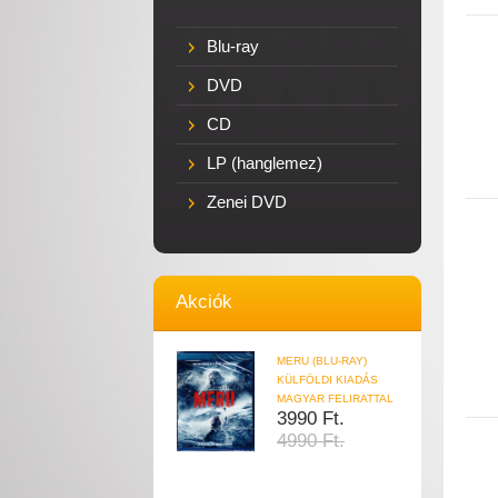
Blu-ray
DVD
CD
LP (hanglemez)
Zenei DVD
Akciók
MERU (BLU-RAY)
KÜLFÖLDI KIADÁS
MAGYAR FELIRATTAL
3990 Ft.
4990 Ft.