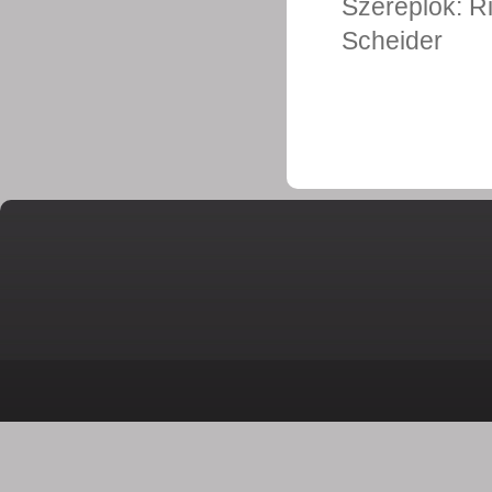
Szereplők:
R
Scheider