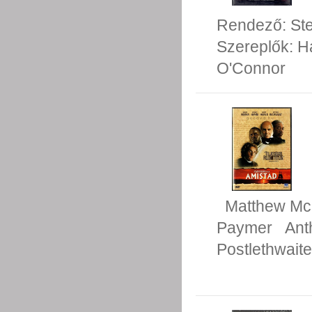
Rendező:
St
Szereplők:
H
O'Connor
Matthew M
Paymer
Ant
Postlethwaite