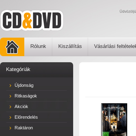
Üdvözölj
Rólunk
Kiszállítás
Vásárlási feltétele
Kategóriák
Újdonság
Ritkaságok
Akciók
Előrendelés
Raktáron