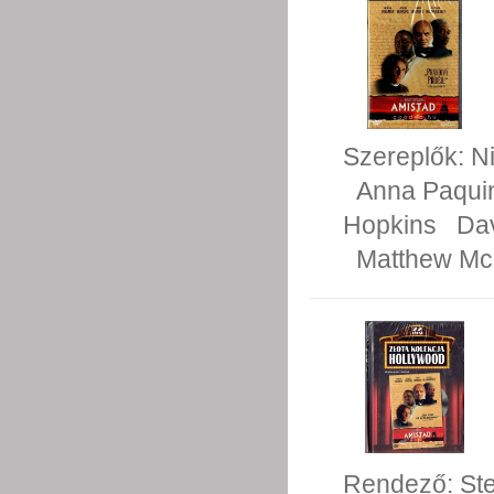
Szereplők:
N
Anna Paqui
Hopkins
Da
Matthew M
Rendező:
St