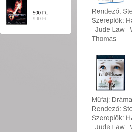
Rendező:
St
500 Ft.
990 Ft.
Szereplők:
H
Jude Law
Thomas
Műfaj:
Drám
Rendező:
St
Szereplők:
H
Jude Law