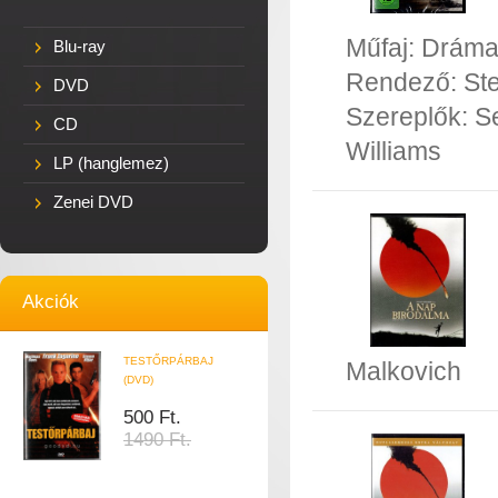
Műfaj:
Drám
Blu-ray
Rendező:
St
DVD
Szereplők:
S
CD
Williams
LP (hanglemez)
Zenei DVD
Akciók
TESTŐRPÁRBAJ
Malkovich
(DVD)
500 Ft.
1490 Ft.