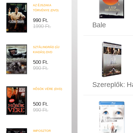
AZ ÉJSZAKA
TÖRVÉNYE (DVD)
990 Ft.
Bale
1990 Ft.
SZTÁLINGRÁD (ÚJ
KIADÁS) DVD
500 Ft.
990 Ft.
Szereplők:
H
HŐSÖK VÉRE (DVD)
500 Ft.
990 Ft.
IMPOSZTOR