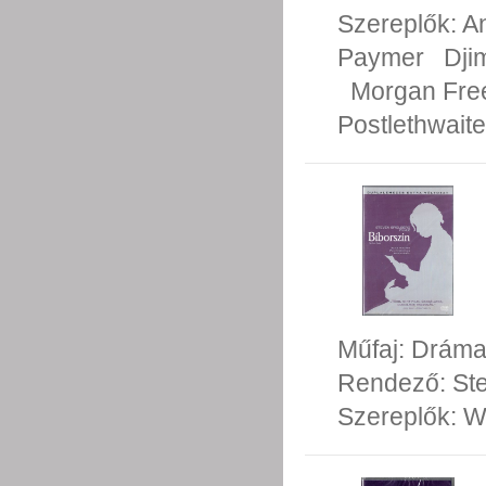
Szereplők:
A
Paymer
Dji
Morgan Fr
Postlethwaite
Műfaj:
Drám
Rendező:
St
Szereplők:
W