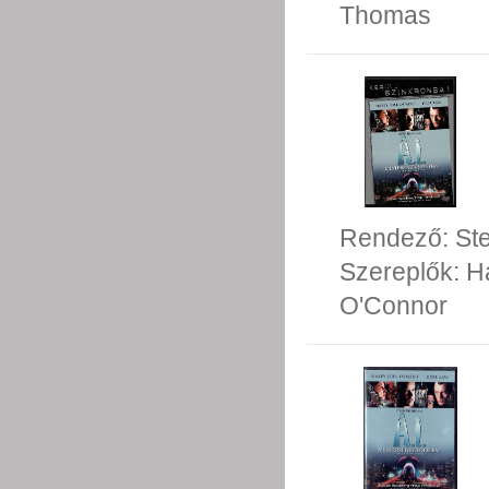
Thomas
Rendező:
St
Szereplők:
H
O'Connor