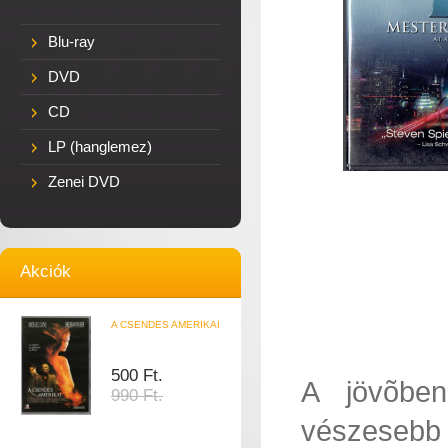
Blu-ray
DVD
CD
LP (hanglemez)
Zenei DVD
Akciók
A CSENDES AMERIKAI
500 Ft.
A jövõben
990 Ft.
vészeseb