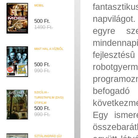
fantaszti
MOBIL
napvilágot
500 Ft.
1490 Ft.
egyre sz
mindennap
MINT HAL A VÍZBŐL
fejlesztésû
500 Ft.
robotgy
990 Ft.
programozna
befogadó
SZICÍLIA -
TURISTAFILM (DVD)
következm
ÚTIFILM
500 Ft.
Egy ismer
990 Ft.
összebarát
SZTÁLINGRÁD (ÚJ