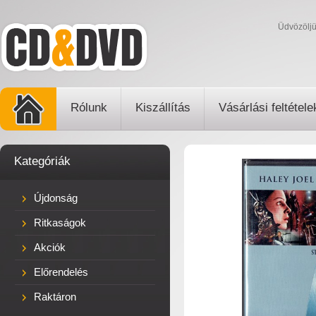
Üdvözölj
Rólunk
Kiszállítás
Vásárlási feltétele
Kategóriák
Újdonság
Ritkaságok
Akciók
Előrendelés
Raktáron