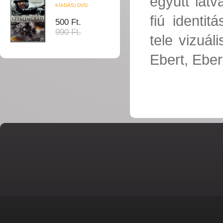
együtt lát
KIADÁS) DVD
fiú identi
500 Ft.
990 Ft.
tele vizuá
Ebert, Ebe