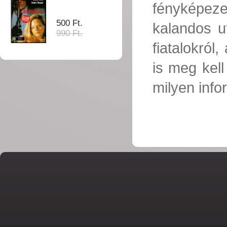
fényképezet
500 Ft.
kalandos u
990 Ft.
fiatalokró
is meg kel
milyen info