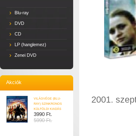
Blu-ray
DVD
CD
LP (hanglemez)
Zenei DVD
Akciók
2001. szep
VILÁGVÉGE (BLU-
RAY) SZINKRONOS
KÜLFÖLDI KIADÁS
3990 Ft.
5990 Ft.