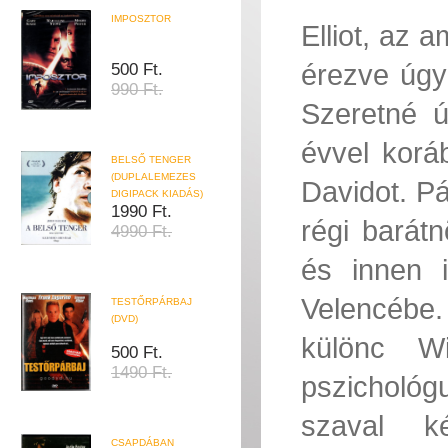
IMPOSZTOR
Elliot, az
érezve úgy 
500 Ft.
990 Ft.
Szeretné új
évvel koráb
BELSŐ TENGER
(DUPLALEMEZES
Davidot. Pá
DIGIPACK KIADÁS)
1990 Ft.
régi barátn
4990 Ft.
és innen i
Velencébe.
TESTŐRPÁRBAJ
(DVD)
különc Wi
500 Ft.
1490 Ft.
pszicholó
szaval k
CSAPDÁBAN