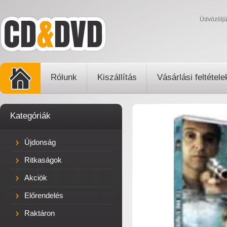
Üdvözölj
Rólunk
Kiszállítás
Vásárlási feltétele
Kategóriák
Újdonság
Ritkaságok
Akciók
Előrendelés
Raktáron