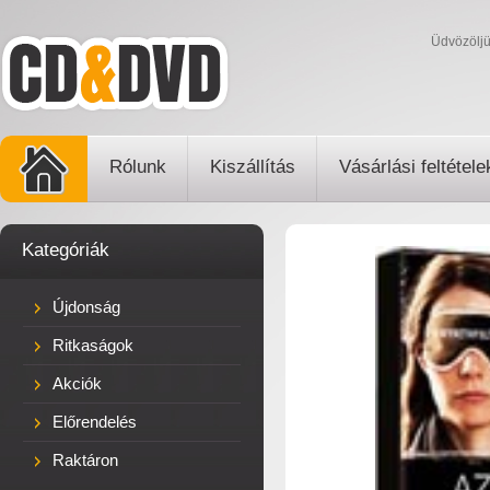
Üdvözölj
Rólunk
Kiszállítás
Vásárlási feltétele
Kategóriák
Újdonság
Ritkaságok
Akciók
Előrendelés
Raktáron