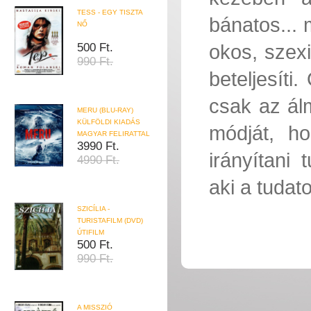
TESS - EGY TISZTA
bánatos... 
NŐ
okos, szexi
500 Ft.
990 Ft.
beteljesíti
csak az ál
MERU (BLU-RAY)
KÜLFÖLDI KIADÁS
módját, ho
MAGYAR FELIRATTAL
3990 Ft.
irányítani
4990 Ft.
aki a tuda
SZICÍLIA -
TURISTAFILM (DVD)
ÚTIFILM
500 Ft.
990 Ft.
A MISSZIÓ