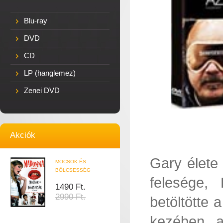
Blu-ray
DVD
CD
LP (hanglemez)
Zenei DVD
Akciók
Gary élete 
MOCSOK ÉS
BÖLCSESSÉG
felesége,
1490 Ft.
2990 Ft.
betöltötte 
kezében a