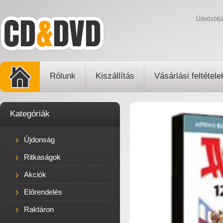
Üdvözölj
Rólunk
Kiszállítás
Vásárlási feltétele
Kategóriák
Újdonság
Ritkaságok
Akciók
Előrendelés
Raktáron