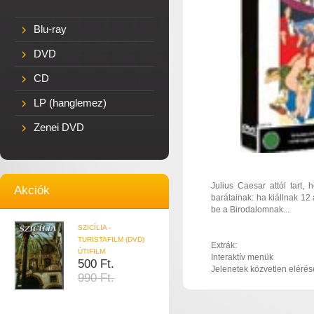
Blu-ray
DVD
CD
LP (hanglemez)
Zenei DVD
Julius Caesar attól tart, 
Akciók
barátainak: ha kiállnak 12
be a Birodalomnak...
SZICÍLIA -
TURISTAFILM (DVD)
Extrák:
ÚTIFILM
Interaktív menük
500 Ft.
Jelenetek közvetlen elérés
990 Ft.