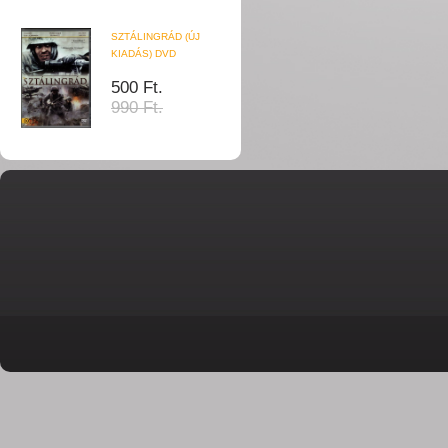
SZTÁLINGRÁD (ÚJ
KIADÁS) DVD
500 Ft.
990 Ft.