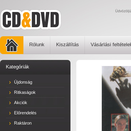
Üdvözölj
Rólunk
Kiszállítás
Vásárlási feltétele
Kategóriák
Újdonság
Ritkaságok
Akciók
Előrendelés
Raktáron