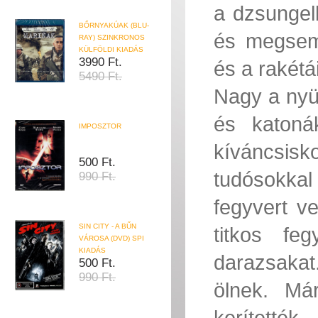
a dzsungel
BŐRNYAKÚAK (BLU-
és megsemm
RAY) SZINKRONOS
KÜLFÖLDI KIADÁS
3990 Ft.
és a rakétá
5490 Ft.
Nagy a nyü
és katonák
IMPOSZTOR
kíváncsis
500 Ft.
tudósokkal 
990 Ft.
fegyvert v
SIN CITY - A BŰN
titkos fe
VÁROSA (DVD) SPI
KIADÁS
darazsakat
500 Ft.
990 Ft.
ölnek. Má
kerítették...