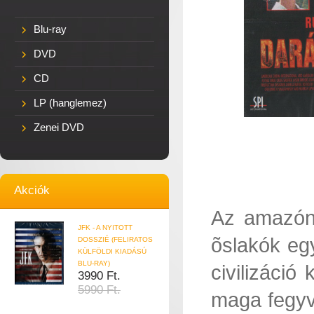
Blu-ray
DVD
CD
LP (hanglemez)
Zenei DVD
Akciók
Az amazóni
JFK - A NYITOTT
õslakók egy
DOSSZIÉ (FELIRATOS
KÜLFÖLDI KIADÁSÚ
BLU-RAY)
civilizáció
3990 Ft.
5990 Ft.
maga fegyv