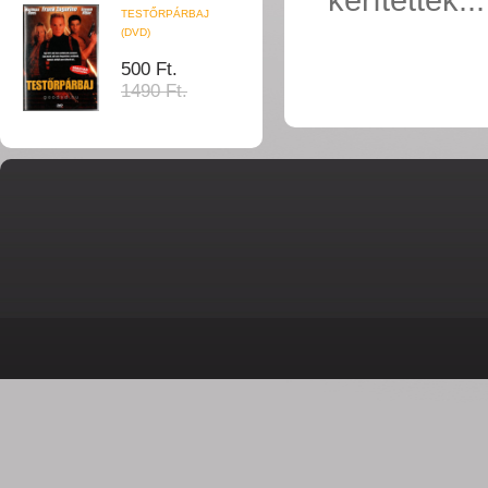
TESTŐRPÁRBAJ
(DVD)
500 Ft.
1490 Ft.