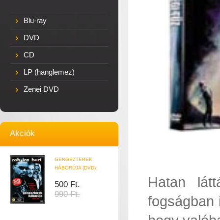
Blu-ray
DVD
CD
LP (hanglemez)
Zenei DVD
Akciók
GENGSZTEREK
HÁBORÚJA (DVD)
Hatan látt
500 Ft.
990 Ft.
fogságban i