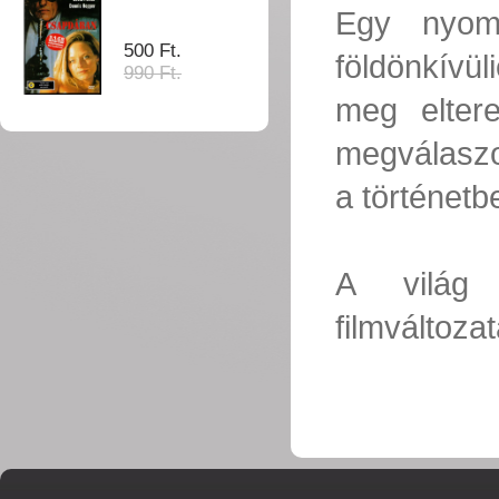
Egy nyom
500 Ft.
földönkívül
990 Ft.
meg elter
megválaszo
a történetb
A világ 
filmváltoza