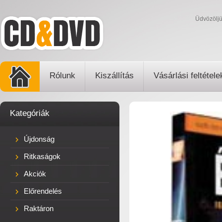
Üdvözölj
Rólunk
Kiszállítás
Vásárlási feltétele
Kategóriák
Újdonság
Ritkaságok
Akciók
Előrendelés
Raktáron