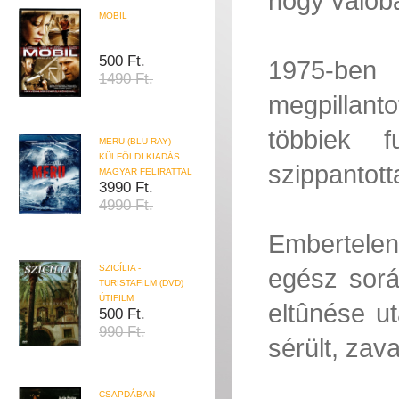
hogy valób
MOBIL
500 Ft.
1975-ben 
1490 Ft.
megpillan
többiek 
MERU (BLU-RAY)
KÜLFÖLDI KIADÁS
szippantott
MAGYAR FELIRATTAL
3990 Ft.
4990 Ft.
Embertelen
SZICÍLIA -
egész sorá
TURISTAFILM (DVD)
ÚTIFILM
eltûnése ut
500 Ft.
990 Ft.
sérült, zava
CSAPDÁBAN