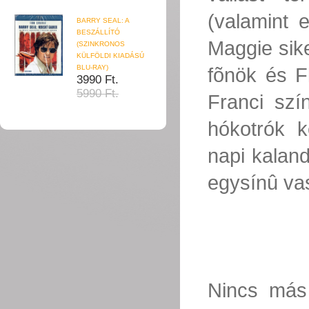
(valamint 
BARRY SEAL: A
BESZÁLLÍTÓ
Maggie sik
(SZINKRONOS
KÜLFÖLDI KIADÁSÚ
BLU-RAY)
fõnök és F
3990 Ft.
5990 Ft.
Franci szí
hókotrók k
napi kalan
egysínû va
Nincs más 