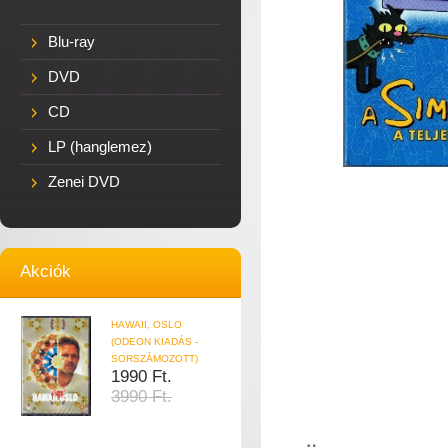
Blu-ray
DVD
CD
LP (hanglemez)
Zenei DVD
Akciók
HAWAII, OSLO
(ODEON KIADÁS -
SORSZÁMOZOTT)
1990 Ft.
3990 Ft.