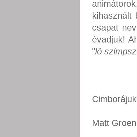
animátorok
kihasznált
csapat nev
évadjuk! A
"
lö szimps
Cimborájuk
Matt Groen