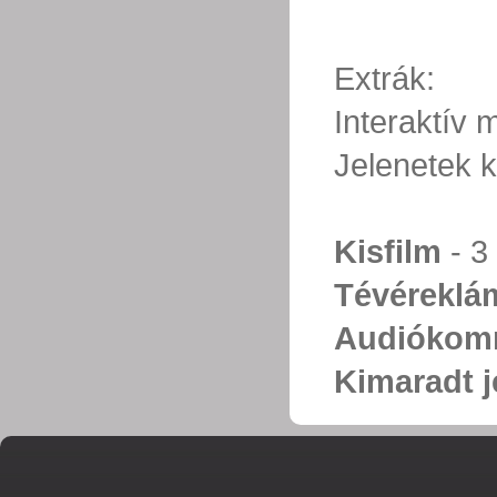
Extrák:
Interaktív
Jelenetek k
Kisfilm
- 3 
Tévéreklá
Audiókom
Kimaradt j