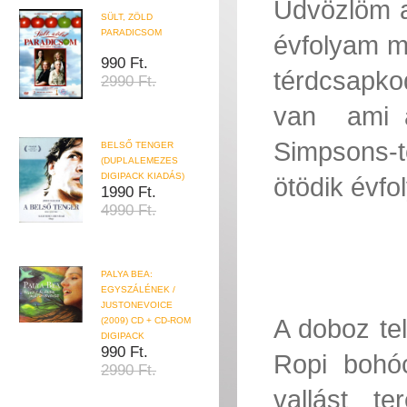
Üdvözlöm a
SÜLT, ZÖLD
PARADICSOM
évfolyam m
990 Ft.
térdcsapko
2990 Ft.
van  ami 
Simpsons-t
BELSŐ TENGER
(DUPLALEMEZES
DIGIPACK KIADÁS)
ötödik évfo
1990 Ft.
4990 Ft.
PALYA BEA:
EGYSZÁLÉNEK /
JUSTONEVOICE
A doboz tel
(2009) CD + CD-ROM
DIGIPACK
990 Ft.
Ropi bohóc
2990 Ft.
vallást te