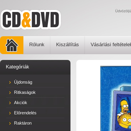
Üdvözölj
Rólunk
Kiszállítás
Vásárlási feltétele
Kategóriák
Újdonság
Ritkaságok
Akciók
Előrendelés
Raktáron